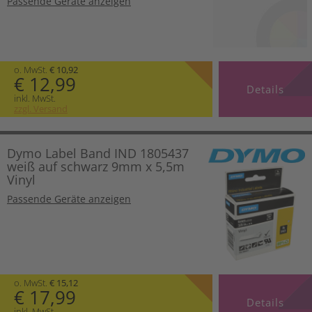
Passende Geräte anzeigen
o. MwSt.
€ 10,92
€ 12,99
Details
inkl. MwSt.
zzgl. Versand
Dymo Label Band IND 1805437
weiß auf schwarz 9mm x 5,5m
Vinyl
Passende Geräte anzeigen
o. MwSt.
€ 15,12
€ 17,99
Details
inkl. MwSt.