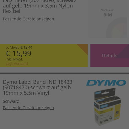
IND 18491 (S0718090) schwarz
auf gelb 19mm x 3,5m Nylon
flexibel
Passende Geräte anzeigen
o. MwSt.
€ 13,44
€ 15,99
Details
inkl. MwSt.
zzgl. Versand
Dymo Label Band IND 18433
(S0718470) schwarz auf gelb
19mm x 5,5m Vinyl
Schwarz
Passende Geräte anzeigen