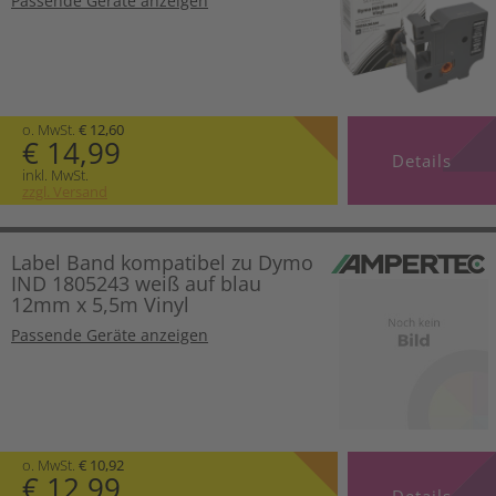
Passende Geräte anzeigen
o. MwSt.
€ 12,60
€ 14,99
Details
inkl. MwSt.
zzgl. Versand
Label Band kompatibel zu Dymo
IND 1805243 weiß auf blau
12mm x 5,5m Vinyl
Passende Geräte anzeigen
o. MwSt.
€ 10,92
€ 12,99
Details