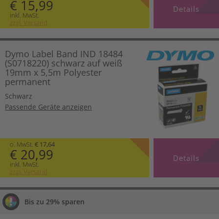
€ 15,99
Details
inkl. MwSt.
zzgl. Versand
Dymo Label Band IND 18484
(S0718220) schwarz auf weiß
19mm x 5,5m Polyester
permanent
Schwarz
Passende Geräte anzeigen
o. MwSt.
€ 17,64
€ 20,99
Details
inkl. MwSt.
zzgl. Versand
Bis zu 29% sparen