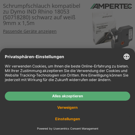
Schrumpfschlauch kompatibel
zu Dymo IND Rhino 18053
(S0718280) schwarz auf weiß
9mm x 1,5m
Passende Geräte anzeigen
o. MwSt.
€ 17,64
€ 20,99
Details
inkl. MwSt.
zzgl. Versand
Dymo Label Band IND 18483
(S0718210) schwarz auf weiß
12mm x 5,5m Polyester
permanent
Schwarz
Passende Geräte anzeigen