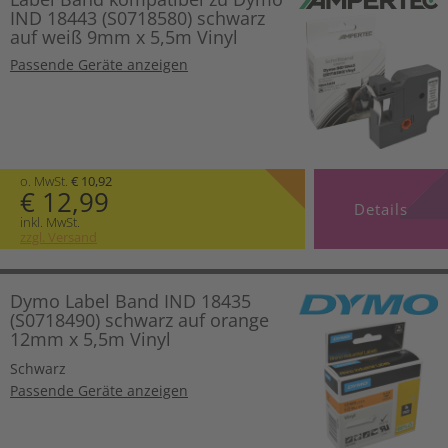
IND 18443 (S0718580) schwarz
auf weiß 9mm x 5,5m Vinyl
Passende Geräte anzeigen
o. MwSt.
€ 10,92
€ 12,99
Details
inkl. MwSt.
zzgl. Versand
Dymo Label Band IND 18435
(S0718490) schwarz auf orange
12mm x 5,5m Vinyl
Schwarz
Passende Geräte anzeigen