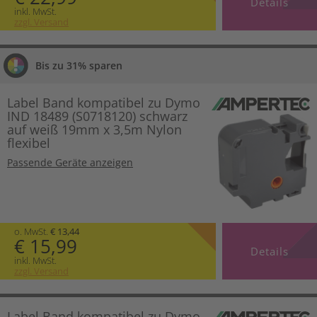
Details
inkl. MwSt.
zzgl. Versand
Bis zu 31% sparen
Label Band kompatibel zu Dymo
IND 18489 (S0718120) schwarz
auf weiß 19mm x 3,5m Nylon
flexibel
Passende Geräte anzeigen
o. MwSt.
€ 13,44
€ 15,99
Details
inkl. MwSt.
zzgl. Versand
Label Band kompatibel zu Dymo