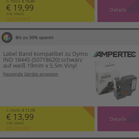
o. MwSt.
€ 16,80
€ 19,99
Details
inkl. MwSt.
zzgl. Versand
Bis zu 30% sparen
Label Band kompatibel zu Dymo
IND 18445 (S0718620) schwarz
auf weiß 19mm x 5,5m Vinyl
Passende Geräte anzeigen
o. MwSt.
€ 11,76
€ 13,99
Details
inkl. MwSt.
zzgl. Versand