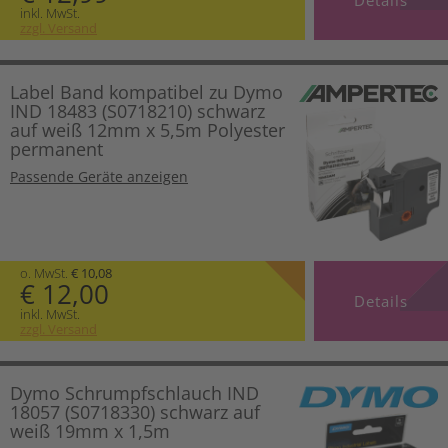
inkl. MwSt.
zzgl. Versand
Label Band kompatibel zu Dymo
IND 18483 (S0718210) schwarz
auf weiß 12mm x 5,5m Polyester
permanent
Passende Geräte anzeigen
o. MwSt.
€ 10,08
€ 12,00
Details
inkl. MwSt.
zzgl. Versand
Dymo Schrumpfschlauch IND
18057 (S0718330) schwarz auf
weiß 19mm x 1,5m