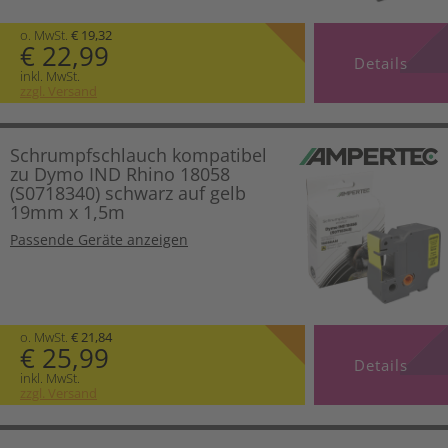
o. MwSt.
€ 19,32
€ 22,99
Details
inkl. MwSt.
zzgl. Versand
Schrumpfschlauch kompatibel
zu Dymo IND Rhino 18058
(S0718340) schwarz auf gelb
19mm x 1,5m
Passende Geräte anzeigen
o. MwSt.
€ 21,84
€ 25,99
Details
inkl. MwSt.
zzgl. Versand