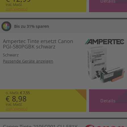
Details
inkl. MwSt.
zzgl. Versand
Bis zu 31% sparen
Ampertec Tinte ersetzt Canon
PGI-580PGBK schwarz
Schwarz
Passende Geräte anzeigen
o. MwSt.
€ 7,55
€ 8,98
Details
inkl. MwSt.
zzgl. Versand
Canon Tinte 2105C001 CLI-581Y