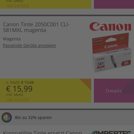
inkl. MwSt.
zzgl. Versand
Canon Tinte 2050C001 CLI-
581MXL magenta
Magenta
Passende Geräte anzeigen
o. MwSt.
€ 13,44
€ 15,99
Details
inkl. MwSt.
zzgl. Versand
Bis zu 32% sparen
Kompatible Tinte ersetzt Canon