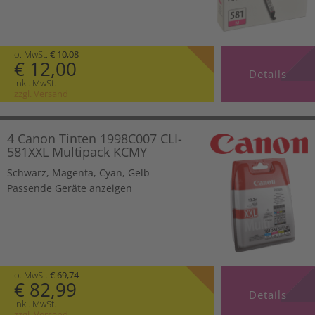
o. MwSt.
€ 10,08
€ 12,00
Details
inkl. MwSt.
zzgl. Versand
4 Canon Tinten 1998C007 CLI-
581XXL Multipack KCMY
Schwarz
,
Magenta
,
Cyan
,
Gelb
Passende Geräte anzeigen
o. MwSt.
€ 69,74
€ 82,99
Details
inkl. MwSt.
zzgl. Versand