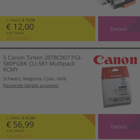
o. MwSt.
€ 10,08
€ 12,00
Details
inkl. MwSt.
zzgl. Versand
5 Canon Tinten 2078C007 PGI-
580PGBK CLI-581 Multipack
KCMY
Schwarz
,
Magenta
,
Cyan
,
Gelb
Passende Geräte anzeigen
o. MwSt.
€ 47,89
€ 56,99
Details
inkl. MwSt.
zzgl. Versand