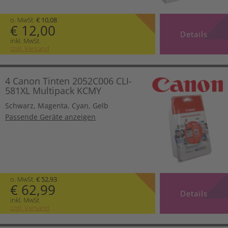
o. MwSt.
€ 10,08
€ 12,00
Details
inkl. MwSt.
zzgl. Versand
4 Canon Tinten 2052C006 CLI-
581XL Multipack KCMY
Schwarz
,
Magenta
,
Cyan
,
Gelb
Passende Geräte anzeigen
o. MwSt.
€ 52,93
€ 62,99
Details
inkl. MwSt.
zzgl. Versand