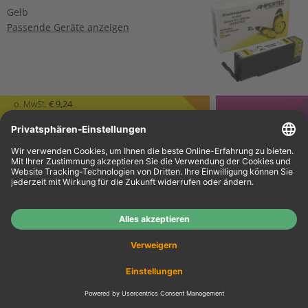
Gelb
Passende Geräte anzeigen
o. MwSt.
€ 9,24
€ 11,00
Details
inkl. MwSt.
zzgl. Versand
4 Canon Tinten 2103C007 CLI-
581 Multipack KCMY
Schwarz
,
Magenta
,
Cyan
,
Gelb
Passende Geräte anzeigen