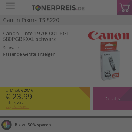
Canon Pixma TS 8220
Canon Tinte 1970C001 PGI-
580PGBKXXL schwarz
Schwarz
Passende Geräte anzeigen
o. MwSt.
€ 20,16
€ 23,99
Details
inkl. MwSt.
zzgl. Versand
Bis zu 50% sparen