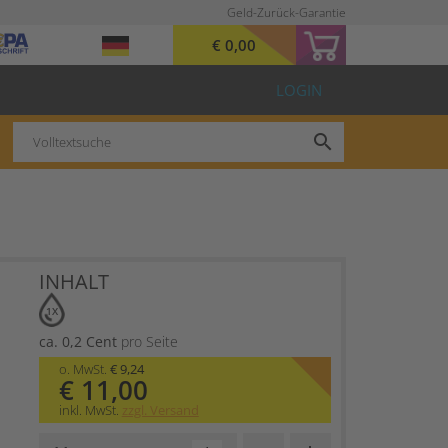
Geld-Zurück-Garantie
€ 0,00
LOGIN
search
INHALT
1X
ca. 0,2 Cent
pro Seite
o. MwSt.
€ 9,24
€ 11,00
inkl. MwSt.
zzgl. Versand