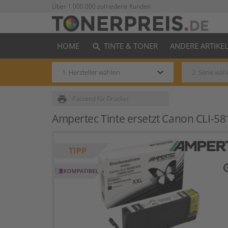
Über 1.000.000 zufriedene Kunden
HOME
TINTE & TONER
ANDERE ARTIKE
search
keyboard_arrow_down
print
Passend für Drucker
Ampertec Tinte ersetzt Canon CLI-5
zo