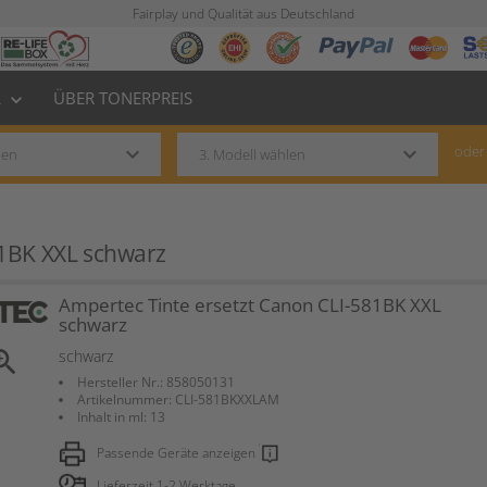
Fairplay und Qualität aus Deutschland
L
ÜBER TONERPREIS
keyboard_arrow_down
keyboard_arrow_down
keyboard_arrow_down
oder
81BK XXL schwarz
Ampertec Tinte ersetzt Canon CLI-581BK XXL
schwarz
om_in
schwarz
Hersteller Nr.: 858050131
Artikelnummer: CLI-581BKXXLAM
Inhalt in ml: 13
Passende Geräte anzeigen
Lieferzeit 1-2 Werktage