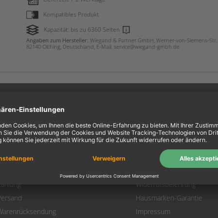
Kompatibles Produkt
Kapazität: bis zu 6360 Seiten
Angaben zum Hersteller:
Wiegand & Partner GmbH, Werner-von-Siemens-Str. 
82140 Olching, Deutschland, E-Mail: service@wiegand-gmbh.de
ein Konto
Information
Mein Konto
Über uns
Login
AGB
Warenkorb
Datenschutz
Zahlung
Widerrufsbelehrung
Versand
Hausmarken-Garantie
Warenrücksendung
Impressum