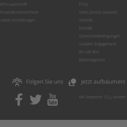
SEPA-Lastschrift
FAQs
Versandkostenrechner
Geld-Zurück-Garantie
Cookie Einstellungen
Vorteile
Kontakt
Gutscheinbedingungen
Soziales Engagement
Re-Life Box
Batteriegesetz
nature_people
Folgen Sie uns
Jetzt aufbäumen!
Mit Ampertec CO
senken
2