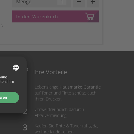
remove
add
Menge
In den Warenkorb
6,
Ihre Vorteile
Lebenslange
Hausmarke Garantie
auf Toner und Tinte schützt auch
Ihren Drucker.
Umweltfreundlich dadurch
Abfallvermeidung.
Kaufen Sie Tinte & Toner ruhig da,
wo Ihre Kinder einen