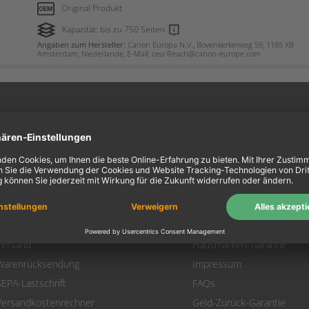
Original Produkt
Kapazität: bis zu 750 Seiten
Angaben zum Hersteller:
Canon Europa N.V., Bovenkerkerweg 59, 1185 XB
Amsterdam, Niederlande, E-Mail: ceu-Reach@canon-europe.com
ein Konto
Information
Mein Konto
Über uns
Login
AGB
Warenkorb
Datenschutz
Zahlung
Widerrufsbelehrung
Versand
Hausmarken-Garantie
Warenrücksendung
Impressum
SEPA-Lastschrift
FAQs
Versandkostenrechner
Geld-Zurück-Garantie