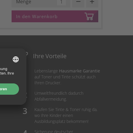
remove
add
Menge
In den Warenkorb
Ihre Vorteile
Lebenslange
Hausmarke Garantie
auf Toner und Tinte schützt auch
Ihren Drucker.
Umweltfreundlich dadurch
Abfallvermeidung.
Kaufen Sie Tinte & Toner ruhig da,
wo Ihre Kinder einen
Ausbildungsplatz bekommen!
Sicherung deutscher