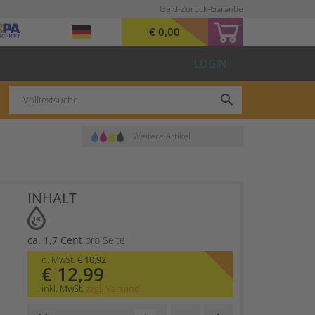
Geld-Zurück-Garantie
€ 0,00
LOGIN
search
Weitere Artikel
INHALT
1X
ca. 1,7 Cent
pro Seite
o. MwSt.
€ 10,92
€ 12,99
inkl. MwSt.
zzgl. Versand