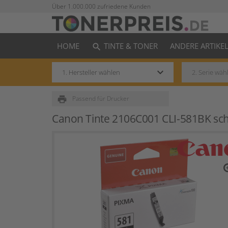
Über 1.000.000 zufriedene Kunden
HOME
TINTE & TONER
ANDERE ARTIKE
search
keyboard_arrow_down
print
Passend für Drucker
Canon Tinte 2106C001 CLI-581BK sc
zo