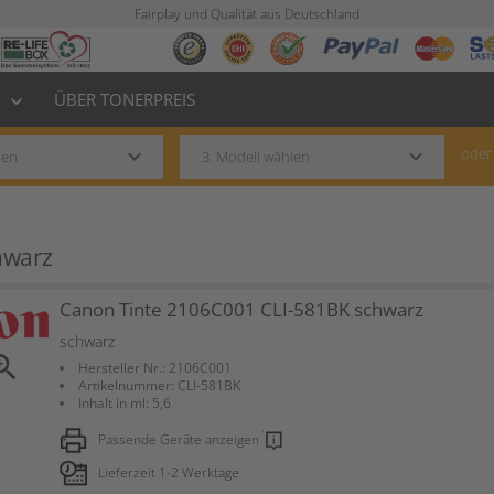
Fairplay und Qualität aus Deutschland
L
ÜBER TONERPREIS
keyboard_arrow_down
keyboard_arrow_down
keyboard_arrow_down
oder
hwarz
Canon Tinte 2106C001 CLI-581BK schwarz
schwarz
om_in
Hersteller Nr.: 2106C001
Artikelnummer: CLI-581BK
Inhalt in ml: 5,6
Passende Geräte anzeigen
Lieferzeit 1-2 Werktage