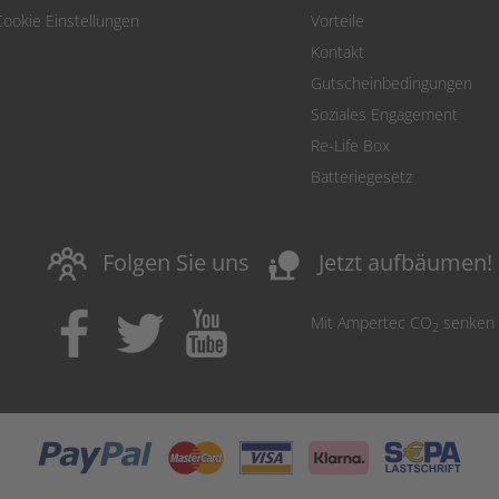
Cookie Einstellungen
Vorteile
Kontakt
Gutscheinbedingungen
Soziales Engagement
Re-Life Box
Batteriegesetz
nature_people
Folgen Sie uns
Jetzt aufbäumen!
Mit Ampertec CO
senken
2