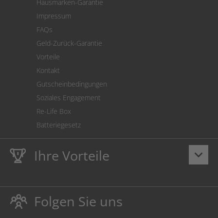
Hausmarken-Garantie
Versandkostenrechner
Impressum
Cookie Einstellungen
FAQs
Geld-Zurück-Garantie
Vorteile
Kontakt
Gutscheinbedingungen
Soziales Engagement
Re-Life Box
Batteriegesetz
Ihre Vorteile
keyboard_arrow_down
Lebenslange
Hausmarke Garantie
auf Toner und Tinte
schützt auch Ihren Drucker.
Folgen Sie uns
Umweltfreundlich dadurch Abfallvermeidung.