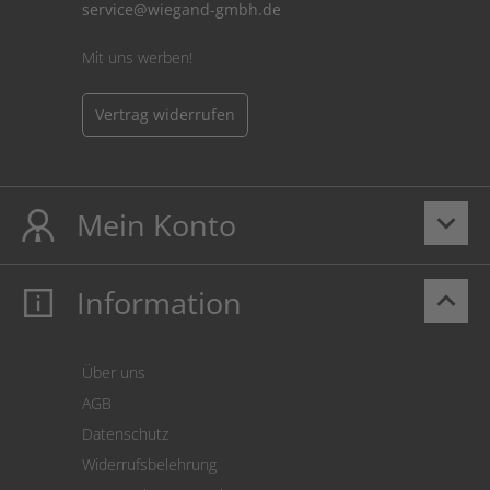
service@wiegand-gmbh.de
Mit uns werben!
Vertrag widerrufen
Mein Konto
keyboard_arrow_down
Information
keyboard_arrow_up
Mein Konto
Login
Warenkorb
Über uns
Zahlung
AGB
Versand
Datenschutz
Warenrücksendung
Widerrufsbelehrung
SEPA-Lastschrift