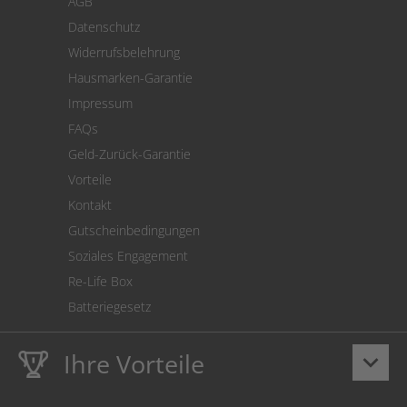
AGB
Versand
Datenschutz
Warenrücksendung
Widerrufsbelehrung
SEPA-Lastschrift
Hausmarken-Garantie
Versandkostenrechner
Impressum
Cookie Einstellungen
FAQs
Geld-Zurück-Garantie
Vorteile
Kontakt
Gutscheinbedingungen
Soziales Engagement
Re-Life Box
Batteriegesetz
Ihre Vorteile
keyboard_arrow_down