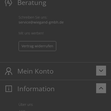
Beratung
Schreiben Sie uns:
service@wiegand-gmbh.de
Mit uns werben!
Vertrag widerrufen
Mein Konto
keyboard_arrow_down
Information
keyboard_arrow_up
Mein Konto
Login
Warenkorb
Über uns
Zahlung