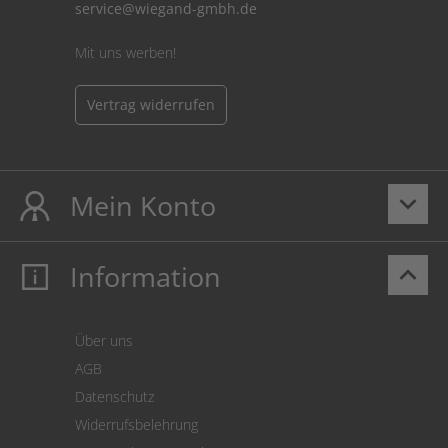
service@wiegand-gmbh.de
Mit uns werben!
Vertrag widerrufen
Mein Konto
keyboard_arrow_down
Information
keyboard_arrow_up
Mein Konto
Login
Warenkorb
Über uns
Zahlung
AGB
Versand
Datenschutz
Warenrücksendung
Widerrufsbelehrung
SEPA-Lastschrift