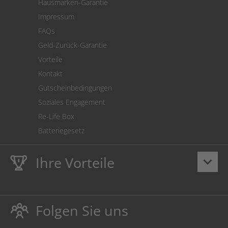
Hausmarken-Garantie
Versandkostenrechner
Impressum
Cookie Einstellungen
FAQs
Geld-Zurück-Garantie
Vorteile
Kontakt
Gutscheinbedingungen
Soziales Engagement
Re-Life Box
Batteriegesetz
Ihre Vorteile
keyboard_arrow_down
Lebenslange
Hausmarke Garantie
auf Toner und Tinte
schützt auch Ihren Drucker.
Folgen Sie uns
Umweltfreundlich dadurch Abfallvermeidung.