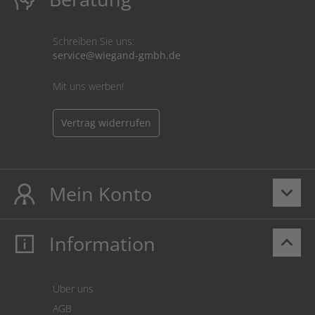
Schreiben Sie uns:
service@wiegand-gmbh.de
Mit uns werben!
Vertrag widerrufen
Mein Konto
keyboard_arrow_down
Information
keyboard_arrow_up
Mein Konto
Login
Warenkorb
Über uns
Zahlung
AGB