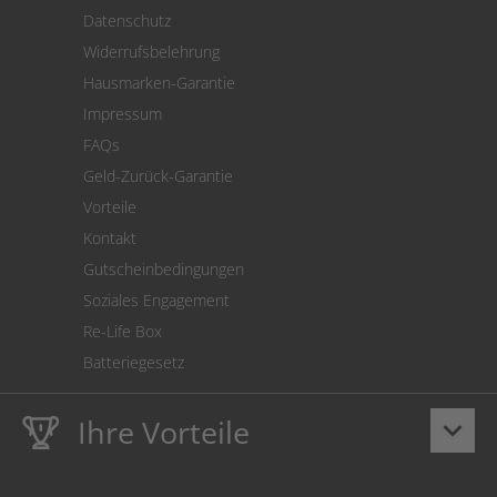
Versand
Datenschutz
Warenrücksendung
Widerrufsbelehrung
SEPA-Lastschrift
Hausmarken-Garantie
Versandkostenrechner
Impressum
Cookie Einstellungen
FAQs
Geld-Zurück-Garantie
Vorteile
Kontakt
Gutscheinbedingungen
Soziales Engagement
Re-Life Box
Batteriegesetz
Ihre Vorteile
keyboard_arrow_down