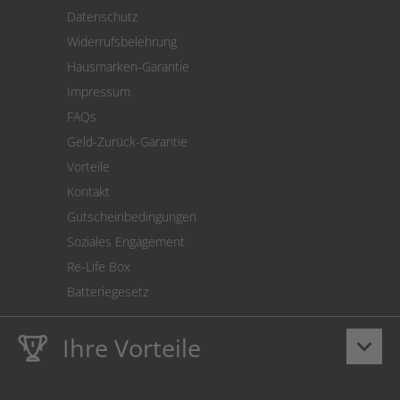
Versand
Datenschutz
Warenrücksendung
Widerrufsbelehrung
SEPA-Lastschrift
Hausmarken-Garantie
Versandkostenrechner
Impressum
Cookie Einstellungen
FAQs
Geld-Zurück-Garantie
Vorteile
Kontakt
Gutscheinbedingungen
Soziales Engagement
Re-Life Box
Batteriegesetz
Ihre Vorteile
keyboard_arrow_down