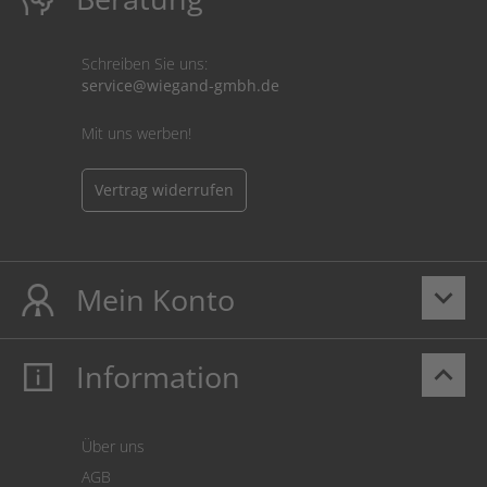
Schreiben Sie uns:
service@wiegand-gmbh.de
Mit uns werben!
Vertrag widerrufen
Mein Konto
keyboard_arrow_down
Information
keyboard_arrow_up
Mein Konto
Login
Warenkorb
Über uns
Zahlung
AGB