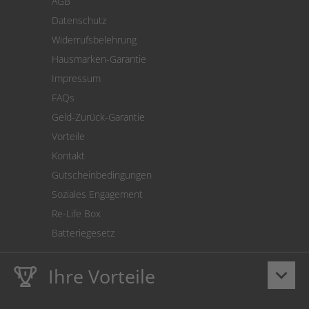
AGB
Versand
Datenschutz
Warenrücksendung
Widerrufsbelehrung
SEPA-Lastschrift
Hausmarken-Garantie
Versandkostenrechner
Impressum
Cookie Einstellungen
FAQs
Geld-Zurück-Garantie
Vorteile
Kontakt
Gutscheinbedingungen
Soziales Engagement
Re-Life Box
Batteriegesetz
Ihre Vorteile
keyboard_arrow_down