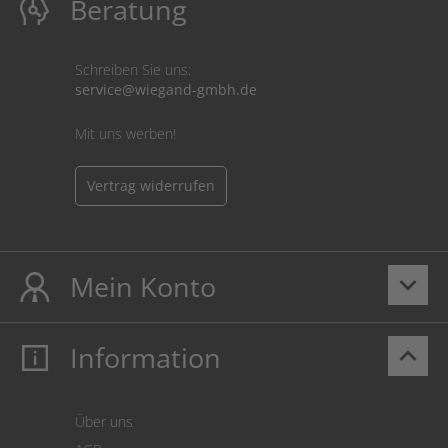
Beratung
Schreiben Sie uns:
service@wiegand-gmbh.de
Mit uns werben!
Vertrag widerrufen
Mein Konto
keyboard_arrow_down
Information
keyboard_arrow_up
Mein Konto
Login
Warenkorb
Über uns
Zahlung