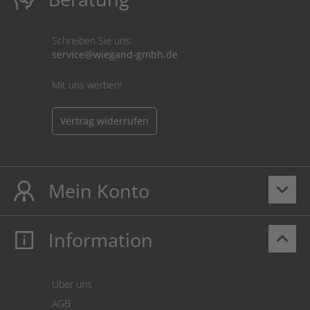
Schreiben Sie uns:
service@wiegand-gmbh.de
Mit uns werben!
Vertrag widerrufen
Mein Konto
keyboard_arrow_down
Information
keyboard_arrow_up
Mein Konto
Login
Warenkorb
Über uns
Zahlung
AGB