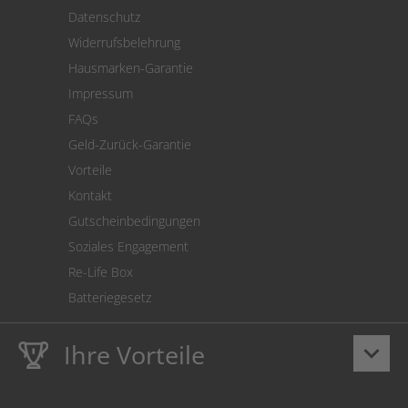
Versand
Datenschutz
Warenrücksendung
Widerrufsbelehrung
SEPA-Lastschrift
Hausmarken-Garantie
Versandkostenrechner
Impressum
Cookie Einstellungen
FAQs
Geld-Zurück-Garantie
Vorteile
Kontakt
Gutscheinbedingungen
Soziales Engagement
Re-Life Box
Batteriegesetz
Ihre Vorteile
keyboard_arrow_down