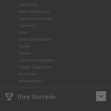
Versand
Datenschutz
Warenrücksendung
Widerrufsbelehrung
SEPA-Lastschrift
Hausmarken-Garantie
Versandkostenrechner
Impressum
Cookie Einstellungen
FAQs
Geld-Zurück-Garantie
Vorteile
Kontakt
Gutscheinbedingungen
Soziales Engagement
Re-Life Box
Batteriegesetz
Ihre Vorteile
keyboard_arrow_down