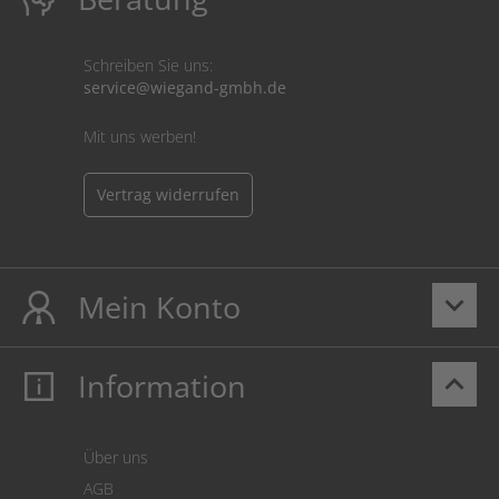
Schreiben Sie uns:
service@wiegand-gmbh.de
Mit uns werben!
Vertrag widerrufen
Mein Konto
keyboard_arrow_down
Information
keyboard_arrow_up
Mein Konto
Login
Warenkorb
Über uns
Zahlung
AGB