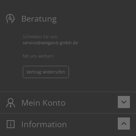
Beratung
Schreiben Sie uns:
service@wiegand-gmbh.de
Mit uns werben!
Vertrag widerrufen
Mein Konto
keyboard_arrow_down
Information
keyboard_arrow_up
Mein Konto
Login