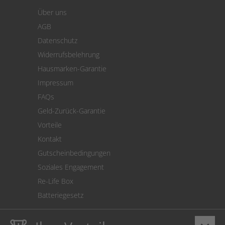
Warenkorb
Über uns
Zahlung
AGB
Versand
Datenschutz
Warenrücksendung
Widerrufsbelehrung
SEPA-Lastschrift
Hausmarken-Garantie
Versandkostenrechner
Impressum
Cookie Einstellungen
FAQs
Geld-Zurück-Garantie
Vorteile
Kontakt
Gutscheinbedingungen
Soziales Engagement
Re-Life Box
Batteriegesetz