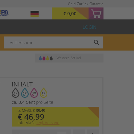
Geld-Zurück-Garantie
€ 0,00
LOGIN
search
Weitere Artikel
INHALT
Y
1X
1X
1X
1X
ca. 3,4 Cent
pro Seite
o. MwSt.
€ 39,49
€ 46,99
inkl. MwSt.
zzgl. Versand