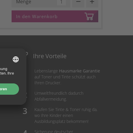
remove
add
Menge
In den Warenkorb
Ihre Vorteile
Lebenslange
Hausmarke Garantie
auf Toner und Tinte schützt auch
Ihren Drucker.
Umweltfreundlich dadurch
Abfallvermeidung.
Kaufen Sie Tinte & Toner ruhig da,
wo Ihre Kinder einen
Ausbildungsplatz bekommen!
Sicherung deutscher