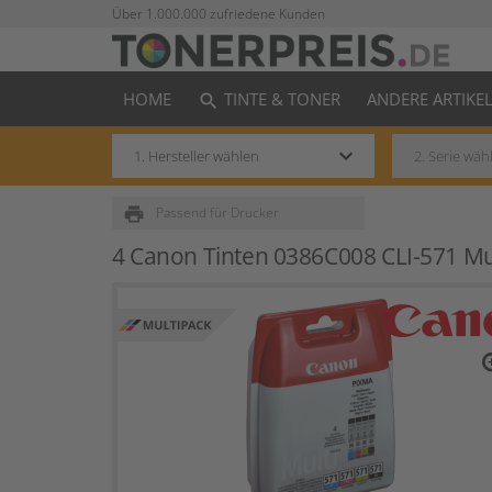
Über 1.000.000 zufriedene Kunden
HOME
TINTE & TONER
ANDERE ARTIKE
search
keyboard_arrow_down
print
Passend für Drucker
4 Canon Tinten 0386C008 CLI-571 M
zo