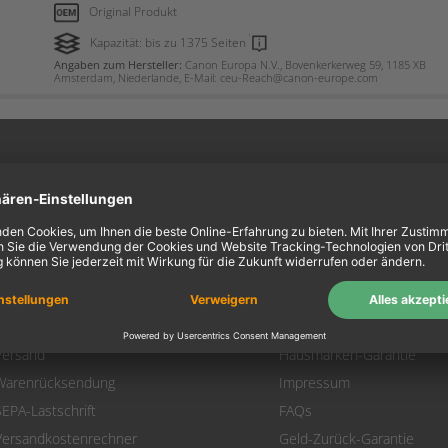
Original Produkt
Kapazität: bis zu 1375 Seiten
Angaben zum Hersteller:
Canon Europa N.V., Bovenkerkerweg 59, 1185 XB
Amsterdam, Niederlande, E-Mail: ceu-Reach@canon-europe.com
ein Konto
Information
Mein Konto
Über uns
Login
AGB
Warenkorb
Datenschutz
Zahlung
Widerrufsbelehrung
Versand
Hausmarken-Garantie
Warenrücksendung
Impressum
SEPA-Lastschrift
FAQs
Versandkostenrechner
Geld-Zurück-Garantie