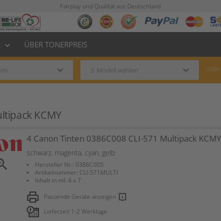
Fairplay und Qualität aus Deutschland
L
ÜBER TONERPREIS
keyboard_arrow_down
keyboard_arrow_down
keyboard_arrow_down
oder
ultipack KCMY
4 Canon Tinten 0386C008 CLI-571 Multipack KCM
schwarz, magenta, cyan, gelb
om_in
Hersteller Nr.: 0386C005
Artikelnummer: CLI-571MULTI
Inhalt in ml: 4 x 7
Passende Geräte anzeigen
Lieferzeit 1-2 Werktage