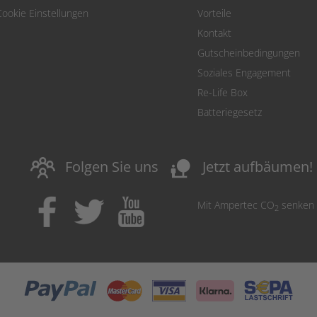
Cookie Einstellungen
Vorteile
Kontakt
Gutscheinbedingungen
Soziales Engagement
Re-Life Box
Batteriegesetz
nature_people
Folgen Sie uns
Jetzt aufbäumen!
Mit Ampertec CO
senken
2