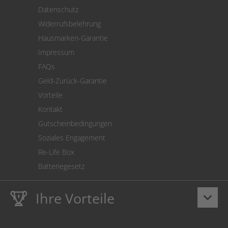
Versand
Datenschutz
Warenrücksendung
Widerrufsbelehrung
SEPA-Lastschrift
Hausmarken-Garantie
Versandkostenrechner
Impressum
Cookie Einstellungen
FAQs
Geld-Zurück-Garantie
Vorteile
Kontakt
Gutscheinbedingungen
Soziales Engagement
Re-Life Box
Batteriegesetz
Ihre Vorteile
keyboard_arrow_down