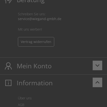
Schreiben Sie uns:
service@wiegand-gmbh.de
Mit uns werben!
Vertrag widerrufen
Mein Konto
keyboard_arrow_down
Information
keyboard_arrow_up
Mein Konto
Login
Warenkorb
Über uns
Zahlung
AGB