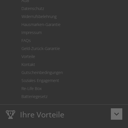
AGB
Versand
Datenschutz
Warenrücksendung
Widerrufsbelehrung
SEPA-Lastschrift
Hausmarken-Garantie
Versandkostenrechner
Impressum
Cookie Einstellungen
FAQs
Geld-Zurück-Garantie
Vorteile
Kontakt
Gutscheinbedingungen
Soziales Engagement
Re-Life Box
Batteriegesetz
Ihre Vorteile
keyboard_arrow_down