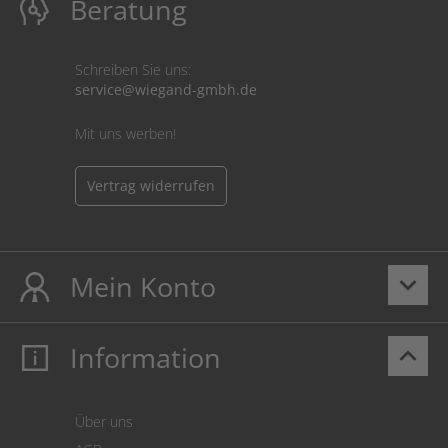
Beratung
Schreiben Sie uns:
service@wiegand-gmbh.de
Mit uns werben!
Vertrag widerrufen
Mein Konto
keyboard_arrow_down
Information
keyboard_arrow_up
Mein Konto
Login
Warenkorb
Über uns
Zahlung