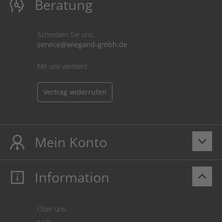
Beratung
Schreiben Sie uns:
service@wiegand-gmbh.de
Mit uns werben!
Vertrag widerrufen
Mein Konto
keyboard_arrow_down
Information
keyboard_arrow_up
Mein Konto
Login
Warenkorb
Über uns
Zahlung