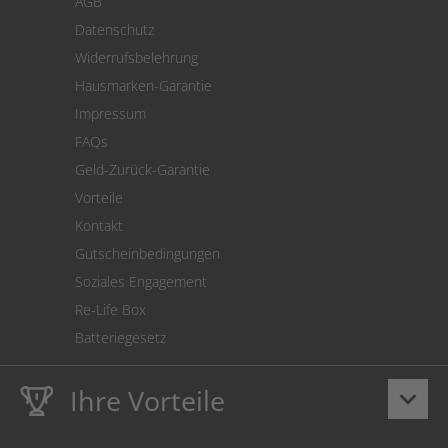
AGB
Versand
Datenschutz
Warenrücksendung
Widerrufsbelehrung
SEPA-Lastschrift
Hausmarken-Garantie
Versandkostenrechner
Impressum
Cookie Einstellungen
FAQs
Geld-Zurück-Garantie
Vorteile
Kontakt
Gutscheinbedingungen
Soziales Engagement
Re-Life Box
Batteriegesetz
Ihre Vorteile
keyboard_arrow_down