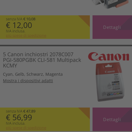
senza IVA
€ 10,08
€ 12,00
Dettagli
IVA inclusa.
più spese di spedizione
5 Canon inchiostri 2078C007
PGI-580PGBK CLI-581 Multipack
KCMY
Cyan
,
Gelb
,
Schwarz
,
Magenta
Mostra i dispositivi adatti
senza IVA
€ 47,89
€ 56,99
Dettagli
IVA inclusa.
più spese di spedizione