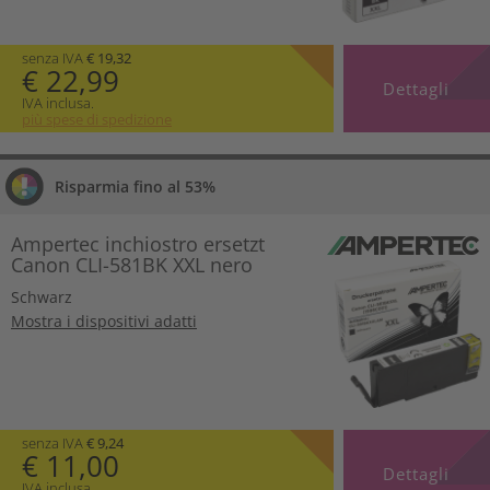
senza IVA
€ 19,32
€ 22,99
Dettagli
IVA inclusa.
più spese di spedizione
Risparmia fino al 53%
Ampertec inchiostro ersetzt
Canon CLI-581BK XXL nero
Schwarz
Mostra i dispositivi adatti
senza IVA
€ 9,24
€ 11,00
Dettagli
IVA inclusa.