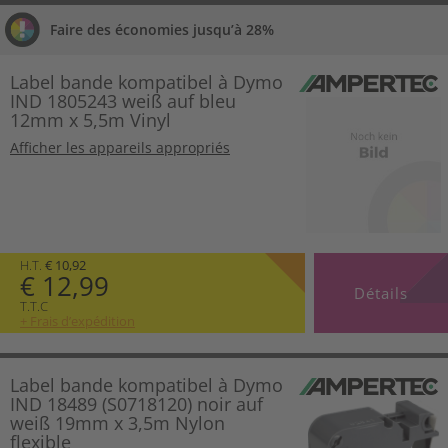
Faire des économies jusqu’à 28%
Label bande kompatibel à Dymo
IND 1805243 weiß auf bleu
12mm x 5,5m Vinyl
Afficher les appareils appropriés
H.T.
€ 10,92
€ 12,99
Détails
T.T.C
+ Frais d’expédition
Label bande kompatibel à Dymo
IND 18489 (S0718120) noir auf
weiß 19mm x 3,5m Nylon
flexible