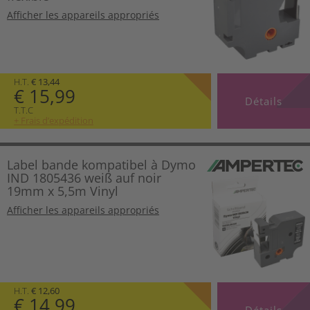
Afficher les appareils appropriés
H.T.
€ 13,44
€ 15,99
Détails
T.T.C
+ Frais d’expédition
Label bande kompatibel à Dymo
IND 1805436 weiß auf noir
19mm x 5,5m Vinyl
Afficher les appareils appropriés
H.T.
€ 12,60
€ 14,99
Détails