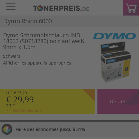
Dymo Rhino 6000
Dymo Schrumpfschlauch IND
18053 (S0718280) noir auf weiß
9mm x 1,5m
Schwarz
Afficher les appareils appropriés
H.T.
€ 25,20
€ 29,99
Détails
T.T.C
+ Frais d’expédition
Faire des économies jusqu’à 31%