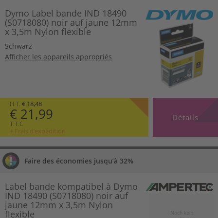
Dymo Label bande IND 18490
(S0718080) noir auf jaune 12mm
x 3,5m Nylon flexible
Schwarz
Afficher les appareils appropriés
H.T.
€ 18,48
€ 21,99
Détails
T.T.C
+ Frais d’expédition
Faire des économies jusqu’à 32%
Label bande kompatibel à Dymo
IND 18490 (S0718080) noir auf
jaune 12mm x 3,5m Nylon
flexible