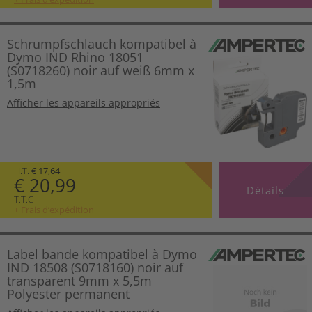
Schrumpfschlauch kompatibel à
Dymo IND Rhino 18051
(S0718260) noir auf weiß 6mm x
1,5m
Afficher les appareils appropriés
H.T.
€ 17,64
€ 20,99
Détails
T.T.C
+ Frais d’expédition
Label bande kompatibel à Dymo
IND 18508 (S0718160) noir auf
transparent 9mm x 5,5m
Polyester permanent