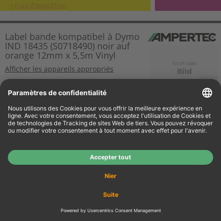
+ Frais d’expédition
Label bande kompatibel à Dymo
IND 18435 (S0718490) noir auf
orange 12mm x 5,5m Vinyl
Afficher les appareils appropriés
H.T.
€ 7,55
€ 8,98
Détails
T.T.C
+ Frais d’expédition
Label bande kompatibel à Dymo
IND 622289 noir auf transparent
12mm x 5,5m Polyester
permanent