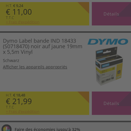
H.T.
€ 9,24
€ 11,00
Détails
T.T.C
+ Frais d’expédition
Dymo Label bande IND 18433
(S0718470) noir auf jaune 19mm
x 5,5m Vinyl
Schwarz
Afficher les appareils appropriés
H.T.
€ 18,48
€ 21,99
Détails
T.T.C
+ Frais d’expédition
Faire des économies jusqu’à 32%