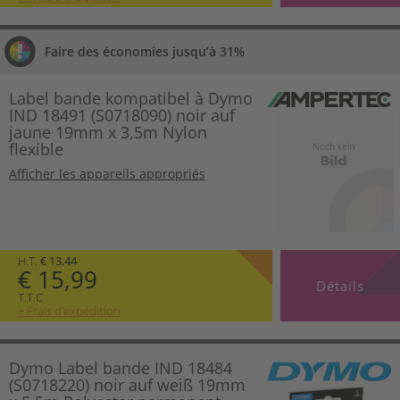
Faire des économies jusqu’à 31%
Label bande kompatibel à Dymo
IND 18491 (S0718090) noir auf
jaune 19mm x 3,5m Nylon
flexible
Afficher les appareils appropriés
H.T.
€ 13,44
€ 15,99
Détails
T.T.C
+ Frais d’expédition
Dymo Label bande IND 18484
(S0718220) noir auf weiß 19mm