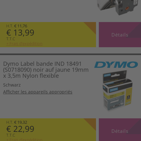
H.T.
€ 11,76
€ 13,99
Détails
T.T.C
+ Frais d’expédition
Dymo Label bande IND 18491
(S0718090) noir auf jaune 19mm
x 3,5m Nylon flexible
Schwarz
Afficher les appareils appropriés
H.T.
€ 19,32
€ 22,99
Détails
T.T.C
+ Frais d’expédition