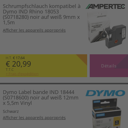
Schrumpfschlauch kompatibel à
Dymo IND Rhino 18053
(S0718280) noir auf weiß 9mm x
1,5m
Afficher les appareils appropriés
H.T.
€ 17,64
€ 20,99
Détails
T.T.C
+ Frais d’expédition
Dymo Label bande IND 18444
(S0718600) noir auf weiß 12mm
x 5,5m Vinyl
Schwarz
Afficher les appareils appropriés