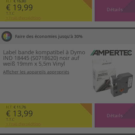
H.T.
€ 16,80
€ 19,99
Détails
T.T.C
+ Frais d’expédition
Faire des économies jusqu’à 30%
Label bande kompatibel à Dymo
IND 18445 (S0718620) noir auf
weiß 19mm x 5,5m Vinyl
Afficher les appareils appropriés
H.T.
€ 11,76
€ 13,99
Détails
T.T.C
+ Frais d’expédition