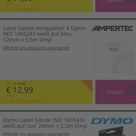
T.T.C
+ Frais d’expédition
Label bande kompatibel à Dymo
IND 1805243 weiß auf bleu
12mm x 5,5m Vinyl
Afficher les appareils appropriés
H.T.
€ 10,92
€ 12,99
Détails
T.T.C
+ Frais d’expédition
Dymo Label bande IND 1805432
weiß auf noir 24mm x 5,5m Vinyl
Afficher les appareils appropriés