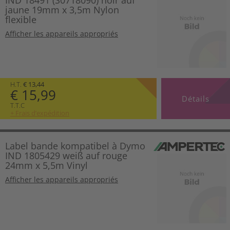
IND 18491 (S0718090) noir auf
jaune 19mm x 3,5m Nylon
flexible
Afficher les appareils appropriés
H.T.
€ 13,44
€ 15,99
Détails
T.T.C
+ Frais d’expédition
Label bande kompatibel à Dymo
IND 1805429 weiß auf rouge
24mm x 5,5m Vinyl
Afficher les appareils appropriés