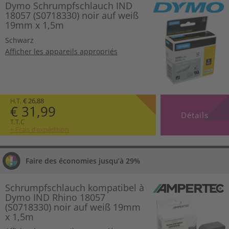
Dymo Schrumpfschlauch IND
18057 (S0718330) noir auf weiß
19mm x 1,5m
Schwarz
Afficher les appareils appropriés
H.T.
€ 26,88
€ 31,99
Détails
T.T.C
+ Frais d’expédition
Faire des économies jusqu’à 29%
Schrumpfschlauch kompatibel à
Dymo IND Rhino 18057
(S0718330) noir auf weiß 19mm
x 1,5m