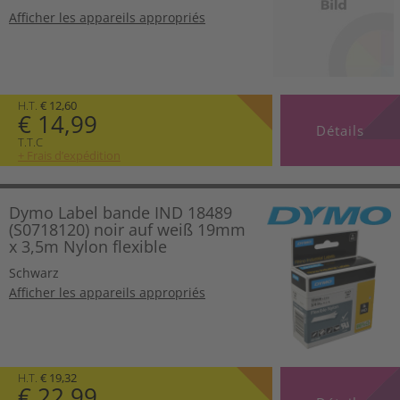
Afficher les appareils appropriés
H.T.
€ 12,60
€ 14,99
Détails
T.T.C
+ Frais d’expédition
Dymo Label bande IND 18489
(S0718120) noir auf weiß 19mm
x 3,5m Nylon flexible
Schwarz
Afficher les appareils appropriés
H.T.
€ 19,32
€ 22,99