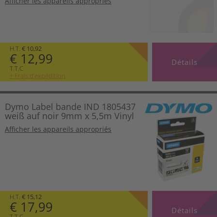
Afficher les appareils appropriés
H.T.
€ 10,92
€ 12,99
Détails
T.T.C
+ Frais d’expédition
Dymo Label bande IND 1805437
weiß auf noir 9mm x 5,5m Vinyl
Afficher les appareils appropriés
H.T.
€ 15,12
€ 17,99
Détails
T.T.C