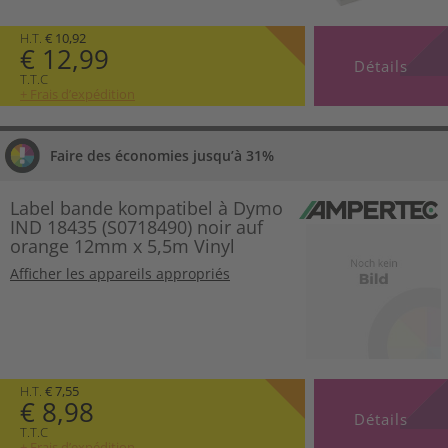
H.T.
€ 10,92
€ 12,99
Détails
T.T.C
+ Frais d’expédition
Faire des économies jusqu’à 31%
Label bande kompatibel à Dymo
IND 18435 (S0718490) noir auf
orange 12mm x 5,5m Vinyl
Afficher les appareils appropriés
H.T.
€ 7,55
€ 8,98
Détails
T.T.C
+ Frais d’expédition