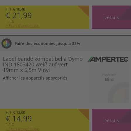
H.T.
€ 18,48
€ 21,99
Détails
T.T.C
+ Frais d’expédition
Faire des économies jusqu’à 32%
Label bande kompatibel à Dymo
IND 1805420 weiß auf vert
19mm x 5,5m Vinyl
Afficher les appareils appropriés
H.T.
€ 12,60
€ 14,99
Détails
T.T.C
+ Frais d’expédition