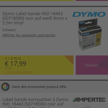
Dymo Label bande IND 18443
(S0718580) noir auf weiß 9mm x
5,5m Vinyl
Schwarz
Afficher les appareils appropriés
H.T.
€ 15,12
€ 17,99
Détails
T.T.C
+ Frais d’expédition
Faire des économies jusqu’à 28%
Label bande kompatibel à Dymo
IND 18443 (S0718580) noir auf