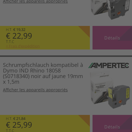
Afficher les appareils appropriés
H.T.
€ 19,32
€ 22,99
Détails
T.T.C
+ Frais d’expédition
Schrumpfschlauch kompatibel à
Dymo IND Rhino 18058
(S0718340) noir auf jaune 19mm
x 1,5m
Afficher les appareils appropriés
H.T.
€ 21,84
€ 25,99
Détails
T.T.C