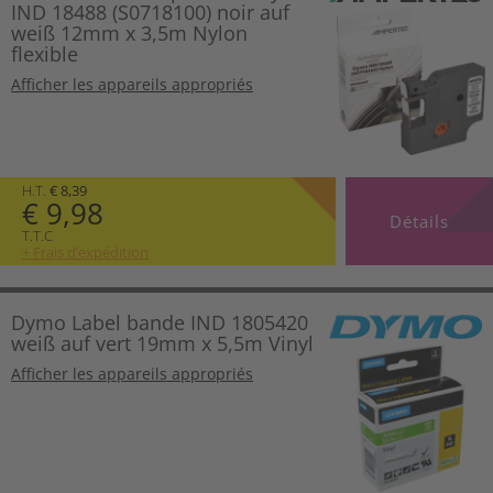
IND 18488 (S0718100) noir auf
weiß 12mm x 3,5m Nylon
flexible
Afficher les appareils appropriés
H.T.
€ 8,39
€ 9,98
Détails
T.T.C
+ Frais d’expédition
Dymo Label bande IND 1805420
weiß auf vert 19mm x 5,5m Vinyl
Afficher les appareils appropriés