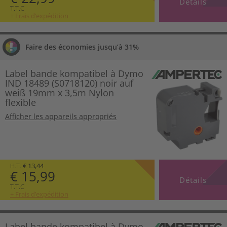
Détails
T.T.C
+ Frais d’expédition
Faire des économies jusqu’à 31%
Label bande kompatibel à Dymo
IND 18489 (S0718120) noir auf
weiß 19mm x 3,5m Nylon
flexible
Afficher les appareils appropriés
H.T.
€ 13,44
€ 15,99
Détails
T.T.C
+ Frais d’expédition
Label bande kompatibel à Dymo