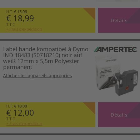
H.T.
€ 15,96
€ 18,99
Détails
T.T.C
+ Frais d’expédition
Label bande kompatibel à Dymo
IND 18483 (S0718210) noir auf
weiß 12mm x 5,5m Polyester
permanent
Afficher les appareils appropriés
H.T.
€ 10,08
€ 12,00
Détails
T.T.C
+ Frais d’expédition