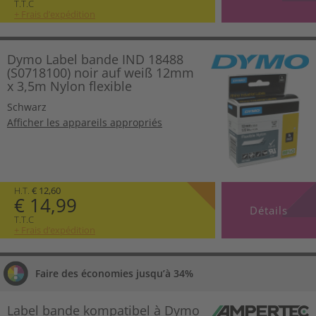
T.T.C
+ Frais d’expédition
Dymo Label bande IND 18488
(S0718100) noir auf weiß 12mm
x 3,5m Nylon flexible
Schwarz
Afficher les appareils appropriés
H.T.
€ 12,60
€ 14,99
Détails
T.T.C
+ Frais d’expédition
Faire des économies jusqu’à 34%
Label bande kompatibel à Dymo