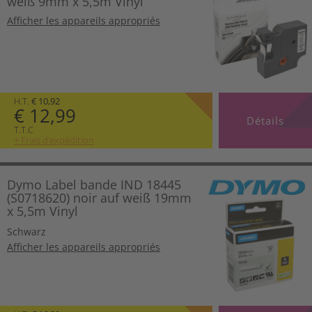
weiß 9mm x 5,5m Vinyl
Afficher les appareils appropriés
H.T.
€ 10,92
€ 12,99
Détails
T.T.C
+ Frais d’expédition
Dymo Label bande IND 18445
(S0718620) noir auf weiß 19mm
x 5,5m Vinyl
Schwarz
Afficher les appareils appropriés