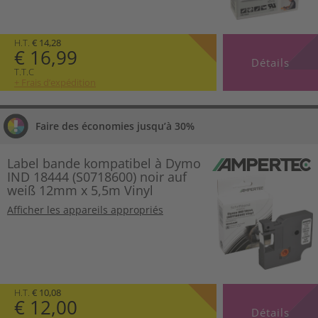
H.T.
€ 14,28
€ 16,99
Détails
T.T.C
+ Frais d’expédition
Faire des économies jusqu’à 30%
Label bande kompatibel à Dymo
IND 18444 (S0718600) noir auf
weiß 12mm x 5,5m Vinyl
Afficher les appareils appropriés
H.T.
€ 10,08
€ 12,00
Détails