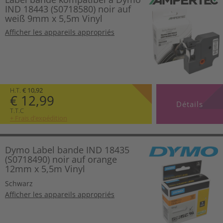
IND 18443 (S0718580) noir auf
weiß 9mm x 5,5m Vinyl
Afficher les appareils appropriés
H.T.
€ 10,92
€ 12,99
Détails
T.T.C
+ Frais d’expédition
Dymo Label bande IND 18435
(S0718490) noir auf orange
12mm x 5,5m Vinyl
Schwarz
Afficher les appareils appropriés