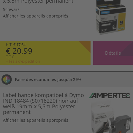
x 5,5m Polyester permanent
Schwarz
Afficher les appareils appropriés
H.T.
€ 17,64
€ 20,99
Détails
T.T.C
+ Frais d’expédition
Faire des économies jusqu’à 29%
Label bande kompatibel à Dymo
IND 18484 (S0718220) noir auf
weiß 19mm x 5,5m Polyester
permanent
Afficher les appareils appropriés