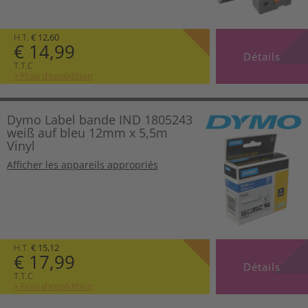
H.T.
€ 12,60
€ 14,99
Détails
T.T.C
+ Frais d’expédition
Dymo Label bande IND 1805243
weiß auf bleu 12mm x 5,5m
Vinyl
Afficher les appareils appropriés
H.T.
€ 15,12
€ 17,99
Détails
T.T.C
+ Frais d’expédition