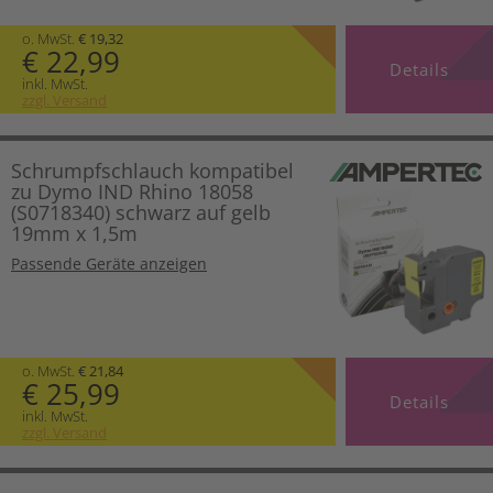
o. MwSt.
€ 19,32
€ 22,99
Details
inkl. MwSt.
zzgl. Versand
Schrumpfschlauch kompatibel
zu Dymo IND Rhino 18058
(S0718340) schwarz auf gelb
19mm x 1,5m
Passende Geräte anzeigen
o. MwSt.
€ 21,84
€ 25,99
Details
inkl. MwSt.
zzgl. Versand