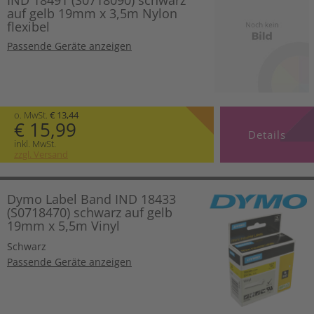
IND 18491 (S0718090) schwarz
auf gelb 19mm x 3,5m Nylon
flexibel
Passende Geräte anzeigen
o. MwSt.
€ 13,44
€ 15,99
Details
inkl. MwSt.
zzgl. Versand
Dymo Label Band IND 18433
(S0718470) schwarz auf gelb
19mm x 5,5m Vinyl
Schwarz
Passende Geräte anzeigen