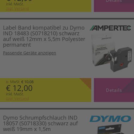
inkl. MwSt.
zzgl. Versand
Label Band kompatibel zu Dymo
IND 18483 (S0718210) schwarz
auf weiß 12mm x 5,5m Polyester
permanent
Passende Geräte anzeigen
o. MwSt.
€ 10,08
€ 12,00
Details
inkl. MwSt.
zzgl. Versand
Dymo Schrumpfschlauch IND
18057 (S0718330) schwarz auf
weiß 19mm x 1,5m