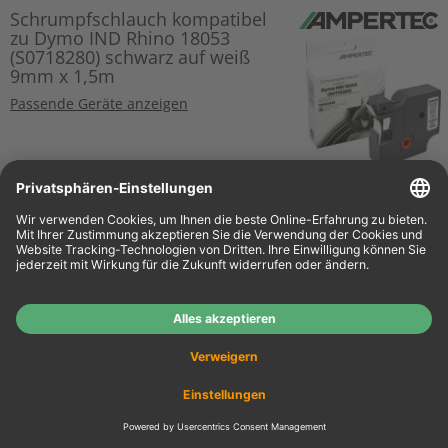
Schrumpfschlauch kompatibel
zu Dymo IND Rhino 18053
(S0718280) schwarz auf weiß
9mm x 1,5m
Passende Geräte anzeigen
o. MwSt.
€ 17,64
€ 20,99
Details
inkl. MwSt.
zzgl. Versand
Dymo Label Band IND 18483
(S0718210) schwarz auf weiß
12mm x 5,5m Polyester
permanent
Schwarz
Passende Geräte anzeigen