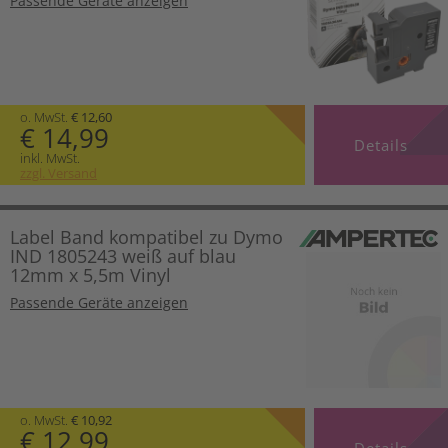
Passende Geräte anzeigen
o. MwSt.
€ 12,60
€ 14,99
Details
inkl. MwSt.
zzgl. Versand
Label Band kompatibel zu Dymo
IND 1805243 weiß auf blau
12mm x 5,5m Vinyl
Passende Geräte anzeigen
o. MwSt.
€ 10,92
€ 12,99
Details