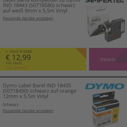
IND 18443 (S0718580) schwarz
auf weiß 9mm x 5,5m Vinyl
Passende Geräte anzeigen
o. MwSt.
€ 10,92
€ 12,99
Details
inkl. MwSt.
zzgl. Versand
Dymo Label Band IND 18435
(S0718490) schwarz auf orange
12mm x 5,5m Vinyl
Schwarz
Passende Geräte anzeigen