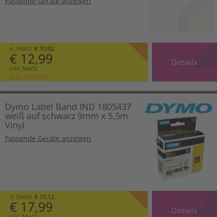
Passende Geräte anzeigen
o. MwSt.
€ 10,92
€ 12,99
Details
inkl. MwSt.
zzgl. Versand
Dymo Label Band IND 1805437
weiß auf schwarz 9mm x 5,5m
Vinyl
Passende Geräte anzeigen
o. MwSt.
€ 15,12
€ 17,99
Details
inkl. MwSt.