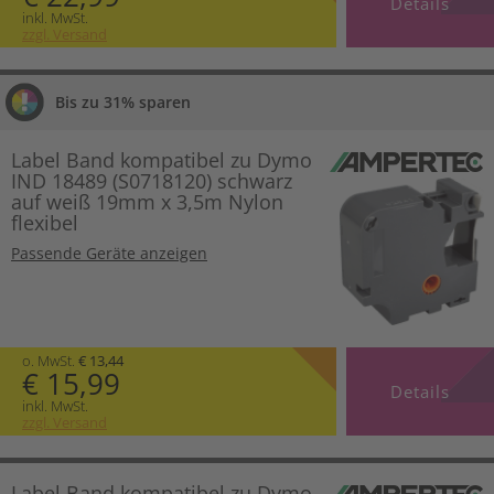
Details
inkl. MwSt.
zzgl. Versand
Bis zu 31% sparen
Label Band kompatibel zu Dymo
IND 18489 (S0718120) schwarz
auf weiß 19mm x 3,5m Nylon
flexibel
Passende Geräte anzeigen
o. MwSt.
€ 13,44
€ 15,99
Details
inkl. MwSt.
zzgl. Versand
Label Band kompatibel zu Dymo