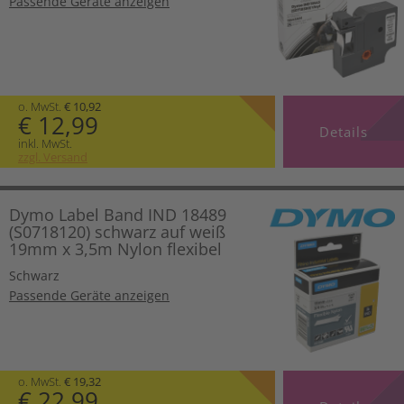
Passende Geräte anzeigen
o. MwSt.
€ 10,92
€ 12,99
Details
inkl. MwSt.
zzgl. Versand
Dymo Label Band IND 18489
(S0718120) schwarz auf weiß
19mm x 3,5m Nylon flexibel
Schwarz
Passende Geräte anzeigen
o. MwSt.
€ 19,32
€ 22,99