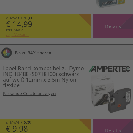
o. MwSt.
€ 12,60
€ 14,99
Details
inkl. MwSt.
zzgl. Versand
Bis zu 34% sparen
Label Band kompatibel zu Dymo
IND 18488 (S0718100) schwarz
auf weiß 12mm x 3,5m Nylon
flexibel
Passende Geräte anzeigen
o. MwSt.
€ 8,39
€ 9,98
Details