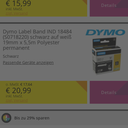
€ 15,99
Details
inkl. MwSt.
zzgl. Versand
Dymo Label Band IND 18484
(S0718220) schwarz auf weiß
19mm x 5,5m Polyester
permanent
Schwarz
Passende Geräte anzeigen
o. MwSt.
€ 17,64
€ 20,99
Details
inkl. MwSt.
zzgl. Versand
Bis zu 29% sparen