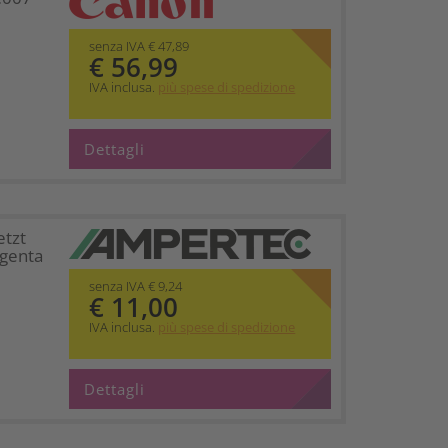
senza IVA € 47,89
€ 56,99
IVA inclusa.
più spese di spedizione
Dettagli
etzt
genta
senza IVA € 9,24
€ 11,00
IVA inclusa.
più spese di spedizione
Dettagli