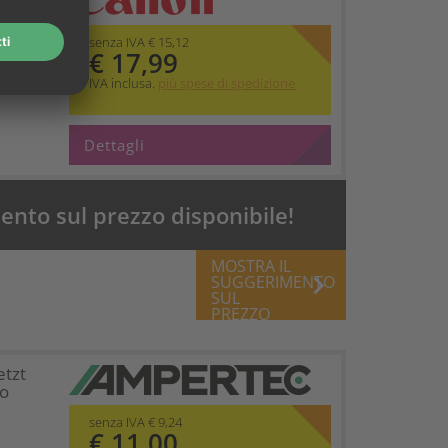
senza IVA € 15,12
€ 17,99
IVA inclusa.
più spese di spedizione
Dettagli
nto sul prezzo disponibile!
MOSTRA IL
keyboard_arrow_right
SUGGERIMENTO
SUL
PREZZO
etzt
lo
senza IVA € 9,24
€ 11,00