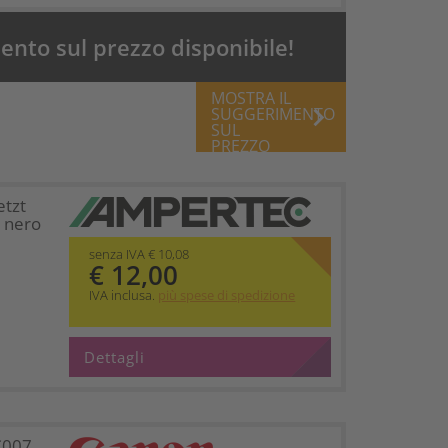
nto sul prezzo disponibile!
MOSTRA IL
keyboard_arrow_right
SUGGERIMENTO
SUL
PREZZO
etzt
 nero
senza IVA € 10,08
€ 12,00
IVA inclusa.
più spese di spedizione
Dettagli
C007