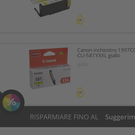
1X
Canon inchiostro 1997C
CLI-581YXXL giallo
giallo
1X
RISPARMIARE FINO AL
Suggerime