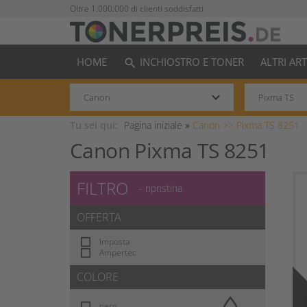
Oltre 1.000.000 di clienti soddisfatti
HOME
INCHIOSTRO E TONER
ALTRI AR
search
keyboard_arrow_down
Tu sei qui:
Pagina iniziale
»
Canon >>
Pixma TS 8251
Canon Pixma TS 8251
FILTRO
- ripristina
OFFERTA
Imposta
Ampertec
COLORE
nero