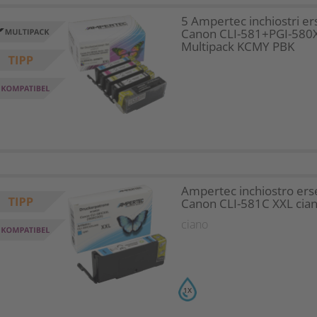
5 Ampertec inchiostri er
Canon CLI-581+PGI-580
Multipack KCMY PBK
Ampertec inchiostro ers
Canon CLI-581C XXL cia
ciano
1X