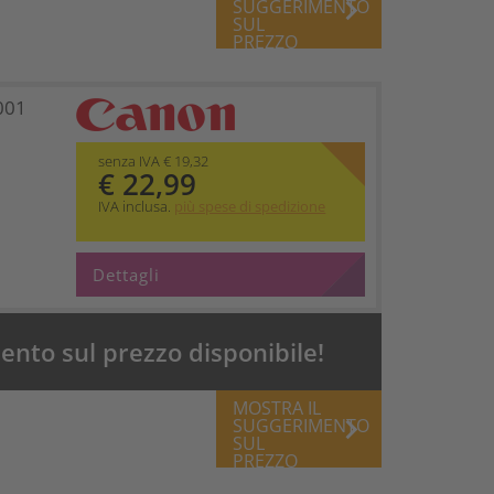
keyboard_arrow_right
SUGGERIMENTO
SUL
PREZZO
001
senza IVA € 19,32
€ 22,99
IVA inclusa.
più spese di spedizione
Dettagli
nto sul prezzo disponibile!
MOSTRA IL
keyboard_arrow_right
SUGGERIMENTO
SUL
PREZZO