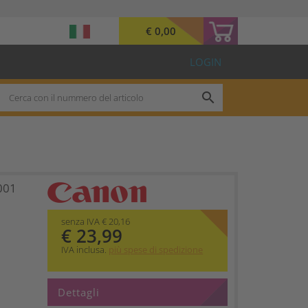
€ 0,00
LOGIN
search
001
senza IVA € 20,16
€ 23,99
IVA inclusa.
più spese di spedizione
Dettagli