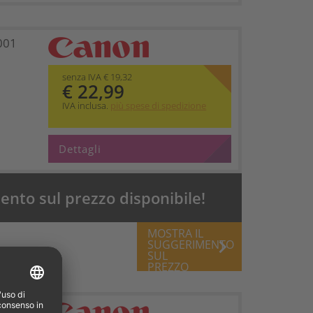
001
senza IVA € 19,32
€ 22,99
IVA inclusa.
più spese di spedizione
Dettagli
nto sul prezzo disponibile!
MOSTRA IL
keyboard_arrow_right
SUGGERIMENTO
SUL
PREZZO
001