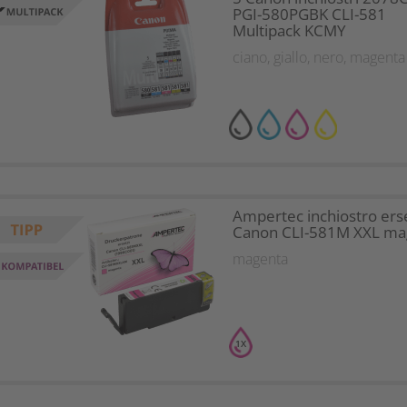
PGI-580PGBK CLI-581
Multipack KCMY
ciano
,
giallo
,
nero
,
magenta
Ampertec inchiostro ers
Canon CLI-581M XXL ma
magenta
1X