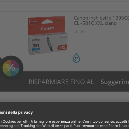
Canon inchiostro 1995C
CLI-581C XXL ciano
ciano
1X
RISPARMIARE FINO AL
Suggerime
31%?
Canon inchiostro 2024C