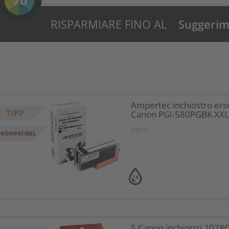
RISPARMIARE FINO AL
Suggerime
50%?
Ampertec inchiostro ers
Canon PGI-580PGBK XXL
nero
1X
5 Canon inchiostri 2078