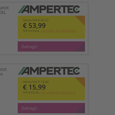
setzt
XXL
senza IVA € 45,37
€ 53,99
IVA inclusa.
più spese di spedizione
Dettagli
etzt
no
senza IVA € 13,44
€ 15,99
IVA inclusa.
più spese di spedizione
Dettagli