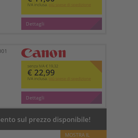
IVA inclusa.
più spese di spedizione
Dettagli
001
senza IVA € 19,32
€ 22,99
IVA inclusa.
più spese di spedizione
Dettagli
nto sul prezzo disponibile!
MOSTRA IL