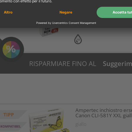
PGI-580PGBKXL nero
nero
1X
RISPARMIARE FINO AL
Suggerime
28%?
Ampertec inchiostro ers
Canon CLI-581Y XXL gial
giallo