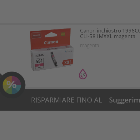
53%?
Canon inchiostro 1996C
CLI-581MXXL magenta
magenta
1X
RISPARMIARE FINO AL
Suggerime
53%?