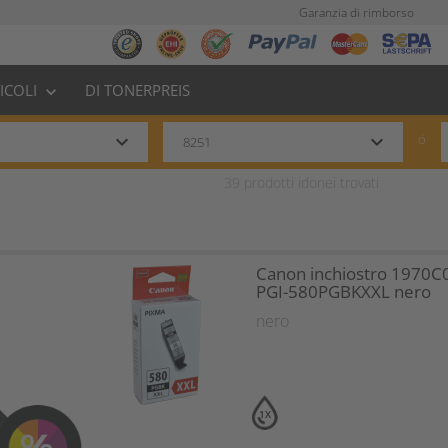
Garanzia di rimborso
TICOLI
DI TONERPREIS
keyboard_arrow_down
keyboard_arrow_down
keyboard_arrow_down
ó
39
prodotti idonei trovati
Canon inchiostro 1970C
PGI-580PGBKXXL nero
nero
1X