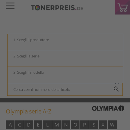
keyboard_arrow_down
keyboard_arrow_down
keyboard_arrow_down
search
Olympia serie A-Z
A
C
D
E
L
M
N
O
P
S
X
W