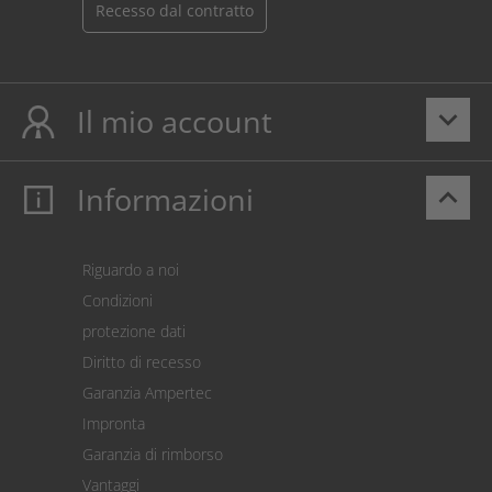
Recesso dal contratto
Il mio account
keyboard_arrow_down
Informazioni
keyboard_arrow_up
Il mio account
Login
Carrello prodotti
Riguardo a noi
Pagamento
Condizioni
Spedizione
protezione dati
Restituzione della merce
Diritto di recesso
Addebito diretto SEPA
Garanzia Ampertec
Calcolatore dei costi
Impronta
Impostazioni dei cookie
Garanzia di rimborso
Vantaggi