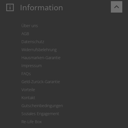
Information
keyboard_arrow_up
Mein Konto
Login
Warenkorb
Über uns
Zahlung
AGB
Versand
Datenschutz
Warenrücksendung
Widerrufsbelehrung
SEPA-Lastschrift
Hausmarken-Garantie
Versandkostenrechner
Impressum
Cookie Einstellungen
FAQs
Geld-Zurück-Garantie
Vorteile
Kontakt
Gutscheinbedingungen
Soziales Engagement
Re-Life Box