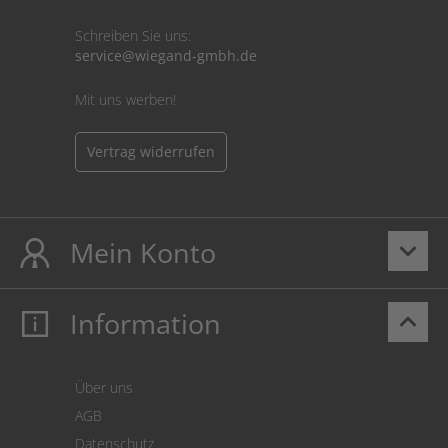
Schreiben Sie uns:
service@wiegand-gmbh.de
Mit uns werben!
Vertrag widerrufen
Mein Konto
keyboard_arrow_down
Information
keyboard_arrow_up
Mein Konto
Login
Warenkorb
Über uns
Zahlung
AGB
Versand
Datenschutz