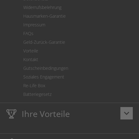
Warenrücksendung
Widerrufsbelehrung
SEPA-Lastschrift
Hausmarken-Garantie
Versandkostenrechner
Impressum
Cookie Einstellungen
FAQs
Geld-Zurück-Garantie
Vorteile
Kontakt
Gutscheinbedingungen
Soziales Engagement
Re-Life Box
Batteriegesetz
Ihre Vorteile
keyboard_arrow_down
Lebenslange
Hausmarke Garantie
auf Toner und Tinte
schützt auch Ihren Drucker.