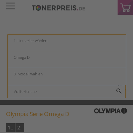
keyboard_arrow_down
keyboard_arrow_down
keyboard_arrow_down
search
Olympia Serie Omega D
1..
2..