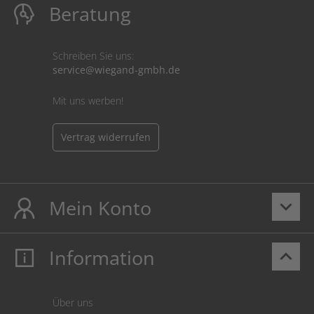
Beratung
Schreiben Sie uns:
service@wiegand-gmbh.de
Mit uns werben!
Vertrag widerrufen
Mein Konto
keyboard_arrow_down
Information
keyboard_arrow_up
Mein Konto
Login
Warenkorb
Über uns
Zahlung