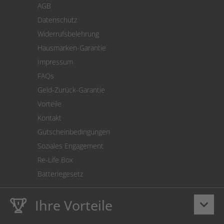
AGB
Versand
Datenschutz
Warenrücksendung
Widerrufsbelehrung
SEPA-Lastschrift
Hausmarken-Garantie
Versandkostenrechner
Impressum
Cookie Einstellungen
FAQs
Geld-Zurück-Garantie
Vorteile
Kontakt
Gutscheinbedingungen
Soziales Engagement
Re-Life Box
Batteriegesetz
Ihre Vorteile
keyboard_arrow_down