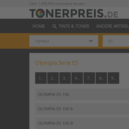
Über 1.000.000 zufriedene Kunden
HOME
TINTE & TONER
ANDERE ARTIKE
search
keyboard_arrow_down
Olympia Serie ES
1..
2..
3..
6..
7..
8..
9..
OLYMPIA ES 100
OLYMPIA ES 100 A
OLYMPIA ES 100 B