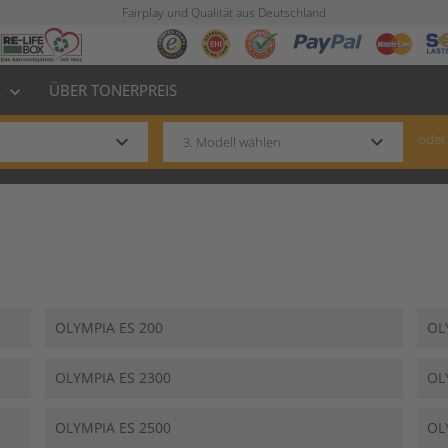
Fairplay und Qualität aus Deutschland
L
ÜBER TONERPREIS
keyboard_arrow_down
keyboard_arrow_down
keyboard_arrow_down
oder
OLYMPIA ES 200
OL
OLYMPIA ES 2300
OL
OLYMPIA ES 2500
OL