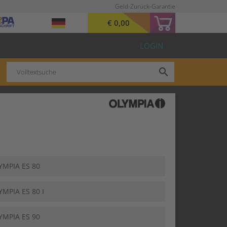
Geld-Zurück-Garantie
€ 0,00
LOGIN
search
YMPIA ES 80
YMPIA ES 80 I
YMPIA ES 90