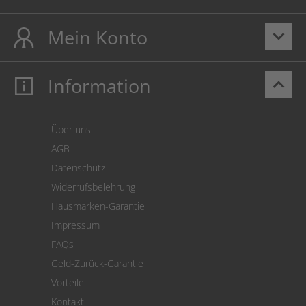
Mein Konto
keyboard_arrow_down
Information
keyboard_arrow_up
Mein Konto
Login
Warenkorb
Über uns
Zahlung
AGB
Versand
Datenschutz
Warenrücksendung
Widerrufsbelehrung
SEPA-Lastschrift
Hausmarken-Garantie
Versandkostenrechner
Impressum
Cookie Einstellungen
FAQs
Geld-Zurück-Garantie
Vorteile
Kontakt