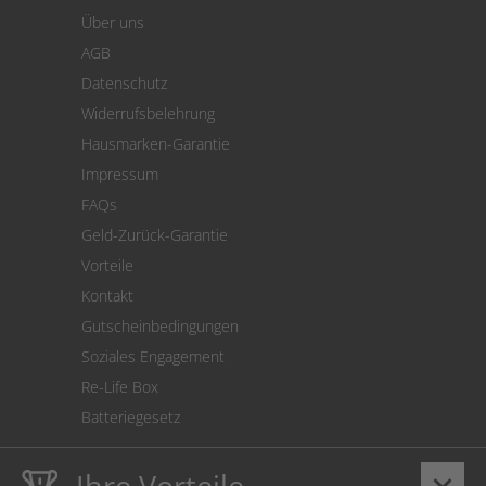
Warenkorb
Über uns
Zahlung
AGB
Versand
Datenschutz
Warenrücksendung
Widerrufsbelehrung
SEPA-Lastschrift
Hausmarken-Garantie
Versandkostenrechner
Impressum
Cookie Einstellungen
FAQs
Geld-Zurück-Garantie
Vorteile
Kontakt
Gutscheinbedingungen
Soziales Engagement
Re-Life Box
Batteriegesetz
Ihre Vorteile
keyboard_arrow_down