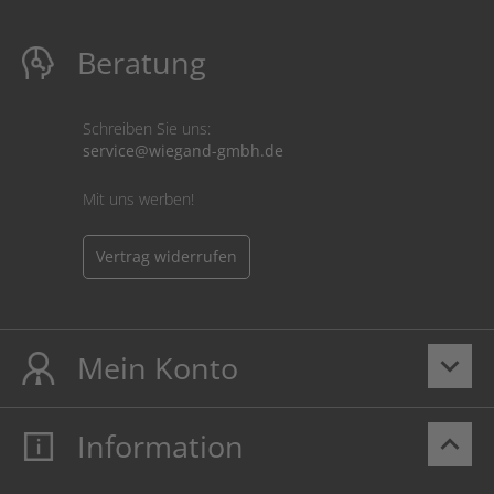
Beratung
Schreiben Sie uns:
service@wiegand-gmbh.de
Mit uns werben!
Vertrag widerrufen
Mein Konto
keyboard_arrow_down
Information
keyboard_arrow_up
Mein Konto
Login