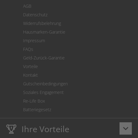
Zahlung
AGB
Versand
Datenschutz
Warenrücksendung
Widerrufsbelehrung
SEPA-Lastschrift
Hausmarken-Garantie
Versandkostenrechner
Impressum
Cookie Einstellungen
FAQs
Geld-Zurück-Garantie
Vorteile
Kontakt
Gutscheinbedingungen
Soziales Engagement
Re-Life Box
Batteriegesetz
Ihre Vorteile
keyboard_arrow_down