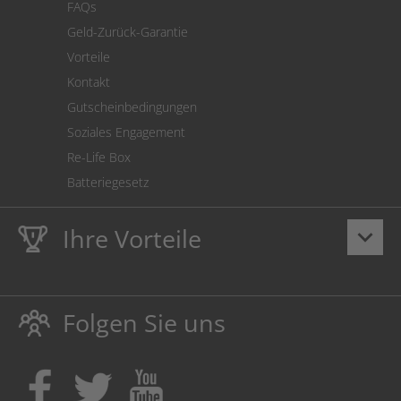
FAQs
Geld-Zurück-Garantie
Vorteile
Kontakt
Gutscheinbedingungen
Soziales Engagement
Re-Life Box
Batteriegesetz
Ihre Vorteile
keyboard_arrow_down
Lebenslange
Hausmarke Garantie
auf Toner und Tinte
schützt auch Ihren Drucker.
Folgen Sie uns
Umweltfreundlich dadurch Abfallvermeidung.
Kaufen Sie Tinte & Toner ruhig da, wo Ihre Kinder einen
Ausbildungsplatz bekommen!