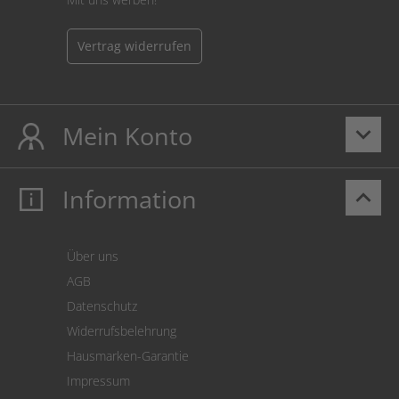
Vertrag widerrufen
Mein Konto
keyboard_arrow_down
Information
keyboard_arrow_up
Mein Konto
Login
Warenkorb
Über uns
Zahlung
AGB
Versand
Datenschutz
Warenrücksendung
Widerrufsbelehrung
SEPA-Lastschrift
Hausmarken-Garantie
Versandkostenrechner
Impressum
Cookie Einstellungen