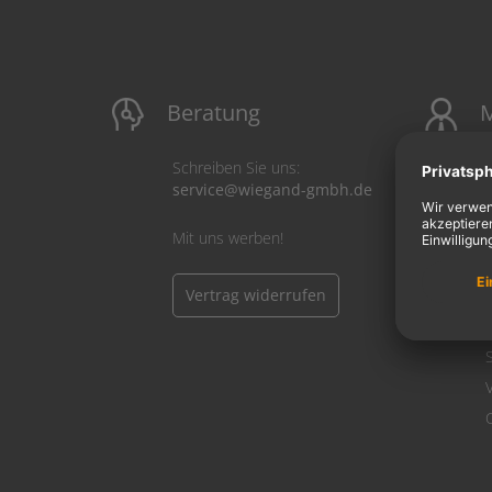
Beratung
M
Schreiben Sie uns:
service@wiegand-gmbh.de
Mit uns werben!
Vertrag widerrufen