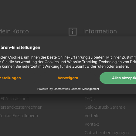
ein Konto
Information
Mein Konto
Über uns
Login
AGB
Warenkorb
Datenschutz
Zahlung
Widerrufsbelehrung
Versand
Hausmarken-Garantie
Warenrücksendung
Impressum
SEPA-Lastschrift
FAQs
Versandkostenrechner
Geld-Zurück-Garantie
Cookie Einstellungen
Vorteile
Kontakt
Gutscheinbedingungen