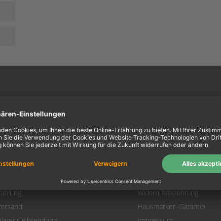
ein Konto
Information
Mein Konto
Über uns
Login
AGB
Warenkorb
Datenschutz
Zahlung
Widerrufsbelehrung
Versand
Hausmarken-Garantie
Warenrücksendung
Impressum