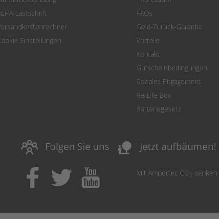
SEPA-Lastschrift
FAQs
Versandkostenrechner
Geld-Zurück-Garantie
Cookie Einstellungen
Vorteile
Kontakt
Gutscheinbedingungen
Soziales Engagement
Re-Life Box
Batteriegesetz
nature_people
Folgen Sie uns
Jetzt aufbäumen!
Mit Ampertec CO
senken
2