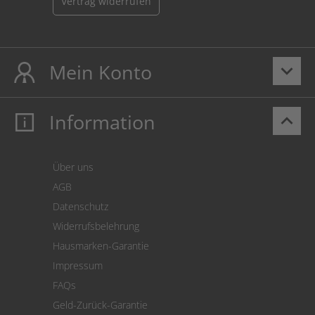
Vertrag widerrufen
Mein Konto
keyboard_arrow_down
Information
keyboard_arrow_up
Mein Konto
Login
Warenkorb
Über uns
Zahlung
AGB
Versand
Datenschutz
Warenrücksendung
Widerrufsbelehrung
SEPA-Lastschrift
Hausmarken-Garantie
Versandkostenrechner
Impressum
Cookie Einstellungen
FAQs
Geld-Zurück-Garantie