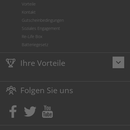
Vorteile
Kontakt
Gutscheinbedingungen
Soziales Engagement
Re-Life Box
Batteriegesetz
Ihre Vorteile
keyboard_arrow_down
Lebenslange
Hausmarke Garantie
auf Toner und Tinte
schützt auch Ihren Drucker.
Folgen Sie uns
Umweltfreundlich dadurch Abfallvermeidung.
Kaufen Sie Tinte & Toner ruhig da, wo Ihre Kinder einen
Ausbildungsplatz bekommen!
Sicherung deutscher Produktionsstandorte.