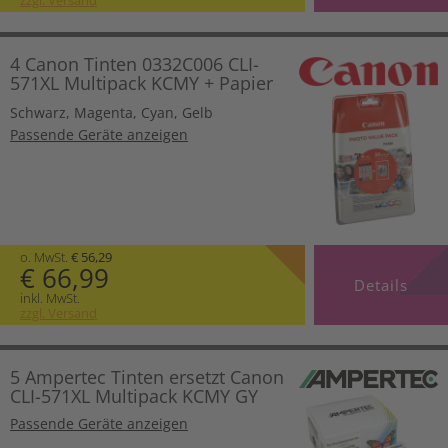
4 Canon Tinten 0332C006 CLI-
571XL Multipack KCMY + Papier
Schwarz
,
Magenta
,
Cyan
,
Gelb
Passende Geräte anzeigen
o. MwSt.
€ 56,29
€ 66,99
Details
inkl. MwSt.
zzgl. Versand
5 Ampertec Tinten ersetzt Canon
CLI-571XL Multipack KCMY GY
Passende Geräte anzeigen