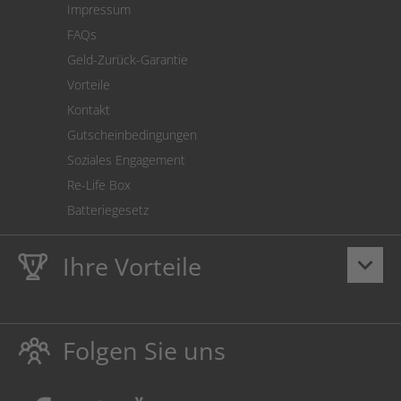
Impressum
Cookie Einstellungen
FAQs
Geld-Zurück-Garantie
Vorteile
Kontakt
Gutscheinbedingungen
Soziales Engagement
Re-Life Box
Batteriegesetz
Ihre Vorteile
keyboard_arrow_down
Lebenslange
Hausmarke Garantie
auf Toner und Tinte
schützt auch Ihren Drucker.
Folgen Sie uns
Umweltfreundlich dadurch Abfallvermeidung.
Kaufen Sie Tinte & Toner ruhig da, wo Ihre Kinder einen