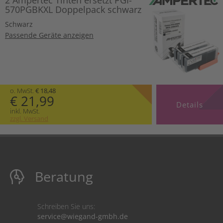
2 Ampertec Tinten ersetzt PGI-
570PGBKXL Doppelpack schwarz
Schwarz
Passende Geräte anzeigen
o. MwSt.
€ 18,48
€ 21,99
Details
inkl. MwSt.
zzgl. Versand
Beratung
Schreiben Sie uns:
service@wiegand-gmbh.de