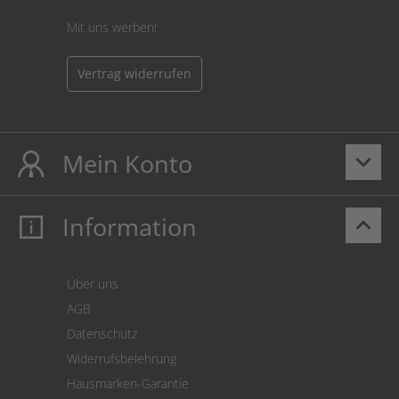
Mit uns werben!
Vertrag widerrufen
Mein Konto
keyboard_arrow_down
Information
keyboard_arrow_up
Mein Konto
Login
Warenkorb
Über uns
Zahlung
AGB
Versand
Datenschutz
Warenrücksendung
Widerrufsbelehrung
SEPA-Lastschrift
Hausmarken-Garantie
Versandkostenrechner