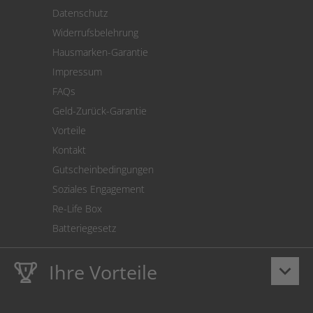
Versand
Datenschutz
Warenrücksendung
Widerrufsbelehrung
SEPA-Lastschrift
Hausmarken-Garantie
Versandkostenrechner
Impressum
Cookie Einstellungen
FAQs
Geld-Zurück-Garantie
Vorteile
Kontakt
Gutscheinbedingungen
Soziales Engagement
Re-Life Box
Batteriegesetz
Ihre Vorteile
keyboard_arrow_down