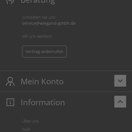
Schreiben Sie uns:
service@wiegand-gmbh.de
Mit uns werben!
Vertrag widerrufen
Mein Konto
keyboard_arrow_down
Information
keyboard_arrow_up
Mein Konto
Login
Warenkorb
Über uns
Zahlung
AGB