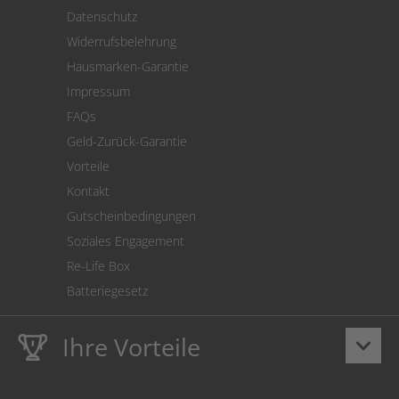
Versand
Datenschutz
Warenrücksendung
Widerrufsbelehrung
SEPA-Lastschrift
Hausmarken-Garantie
Versandkostenrechner
Impressum
Cookie Einstellungen
FAQs
Geld-Zurück-Garantie
Vorteile
Kontakt
Gutscheinbedingungen
Soziales Engagement
Re-Life Box
Batteriegesetz
Ihre Vorteile
keyboard_arrow_down