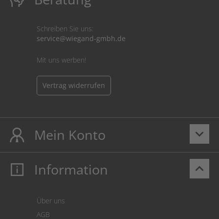
Schreiben Sie uns:
service@wiegand-gmbh.de
Mit uns werben!
Vertrag widerrufen
Mein Konto
keyboard_arrow_down
Information
keyboard_arrow_up
Mein Konto
Login
Warenkorb
Über uns
Zahlung
AGB