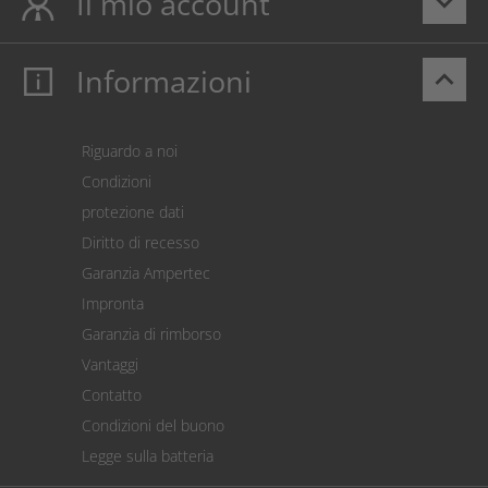
Il mio account
keyboard_arrow_down
Informazioni
keyboard_arrow_up
Il mio account
Login
Carrello prodotti
Riguardo a noi
Pagamento
Condizioni
Spedizione
protezione dati
Restituzione della merce
Diritto di recesso
Addebito diretto SEPA
Garanzia Ampertec
Calcolatore dei costi
Impronta
Impostazioni dei cookie
Garanzia di rimborso
Vantaggi
Contatto
Condizioni del buono
Legge sulla batteria