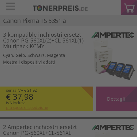
Canon Pixma TS 5351 a
3 kompatible inchiostri ersetzt
Canon PG-560XL(2)+CL-561XL(1)
Multipack KCMY
Cyan
,
Gelb
,
Schwarz
,
Magenta
Mostra i dispositivi adatti
senza IVA
€ 31,92
€ 37,98
Dettagli
IVA inclusa.
più spese di spedizione
2 Ampertec inchiostri ersetzt
Canon PG-560XL+CL-561XL