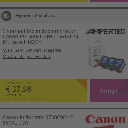
Risparmia fino al 49%
3 kompatible inchiostri ersetzt
Canon PG-560XL(2)+CL-561XL(1)
Multipack KCMY
Cyan
,
Gelb
,
Schwarz
,
Magenta
Mostra i dispositivi adatti
senza IVA
€ 31,92
€ 37,98
Dettagli
IVA inclusa.
più spese di spedizione
Canon inchiostro 3730C001 CL-
561XL CMY