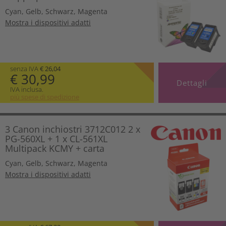
Cyan
,
Gelb
,
Schwarz
,
Magenta
Mostra i dispositivi adatti
senza IVA
€ 26,04
€ 30,99
Dettagli
IVA inclusa.
più spese di spedizione
3 Canon inchiostri 3712C012 2 x
PG-560XL + 1 x CL-561XL
Multipack KCMY + carta
Cyan
,
Gelb
,
Schwarz
,
Magenta
Mostra i dispositivi adatti