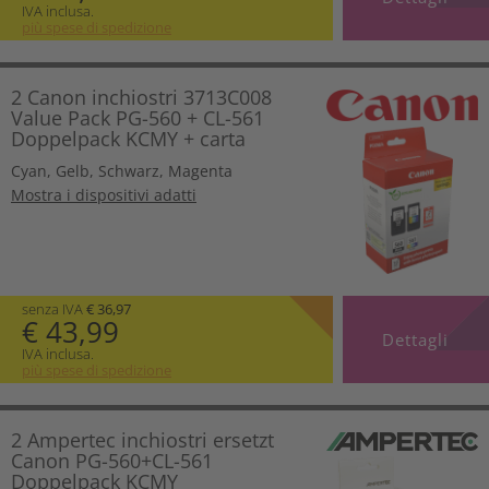
IVA inclusa.
più spese di spedizione
2 Canon inchiostri 3713C008
Value Pack PG-560 + CL-561
Doppelpack KCMY + carta
Cyan
,
Gelb
,
Schwarz
,
Magenta
Mostra i dispositivi adatti
senza IVA
€ 36,97
€ 43,99
Dettagli
IVA inclusa.
più spese di spedizione
2 Ampertec inchiostri ersetzt
Canon PG-560+CL-561
Doppelpack KCMY