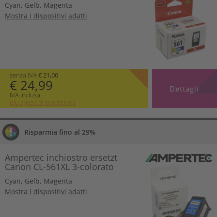
Cyan
,
Gelb
,
Magenta
Mostra i dispositivi adatti
senza IVA
€ 21,00
€ 24,99
Dettagli
IVA inclusa.
più spese di spedizione
Risparmia fino al 29%
Ampertec inchiostro ersetzt
Canon CL-561XL 3-colorato
Cyan
,
Gelb
,
Magenta
Mostra i dispositivi adatti