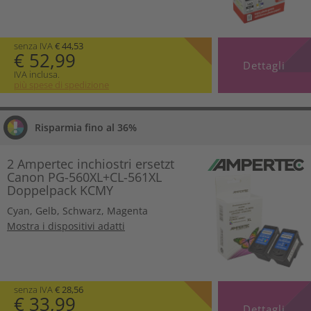
senza IVA
€ 44,53
€ 52,99
Dettagli
IVA inclusa.
più spese di spedizione
Risparmia fino al 36%
2 Ampertec inchiostri ersetzt
Canon PG-560XL+CL-561XL
Doppelpack KCMY
Cyan
,
Gelb
,
Schwarz
,
Magenta
Mostra i dispositivi adatti
senza IVA
€ 28,56
€ 33,99
Dettagli