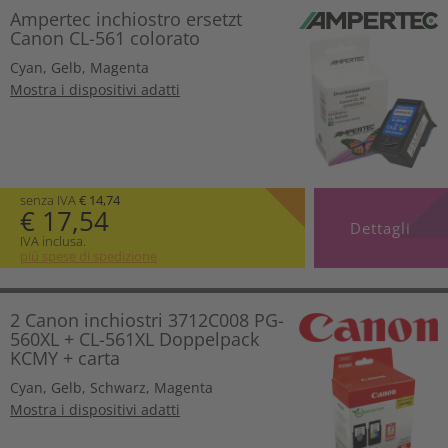
Ampertec inchiostro ersetzt
Canon CL-561 colorato
Cyan
,
Gelb
,
Magenta
Mostra i dispositivi adatti
senza IVA
€ 14,74
€ 17,54
Dettagli
IVA inclusa.
più spese di spedizione
2 Canon inchiostri 3712C008 PG-
560XL + CL-561XL Doppelpack
KCMY + carta
Cyan
,
Gelb
,
Schwarz
,
Magenta
Mostra i dispositivi adatti