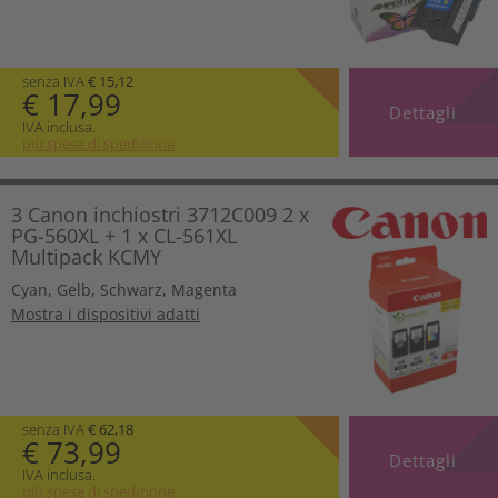
senza IVA
€ 15,12
€ 17,99
Dettagli
IVA inclusa.
più spese di spedizione
3 Canon inchiostri 3712C009 2 x
PG-560XL + 1 x CL-561XL
Multipack KCMY
Cyan
,
Gelb
,
Schwarz
,
Magenta
Mostra i dispositivi adatti
senza IVA
€ 62,18
€ 73,99
Dettagli
IVA inclusa.
più spese di spedizione