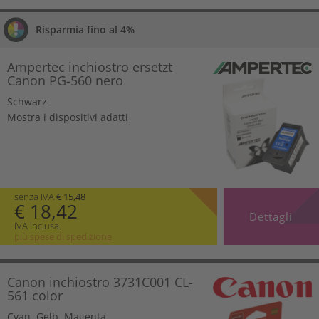
Risparmia fino al 4%
Ampertec inchiostro ersetzt
Canon PG-560 nero
Schwarz
Mostra i dispositivi adatti
senza IVA
€ 15,48
€ 18,42
Dettagli
IVA inclusa.
più spese di spedizione
Canon inchiostro 3731C001 CL-
561 color
Cyan
,
Gelb
,
Magenta