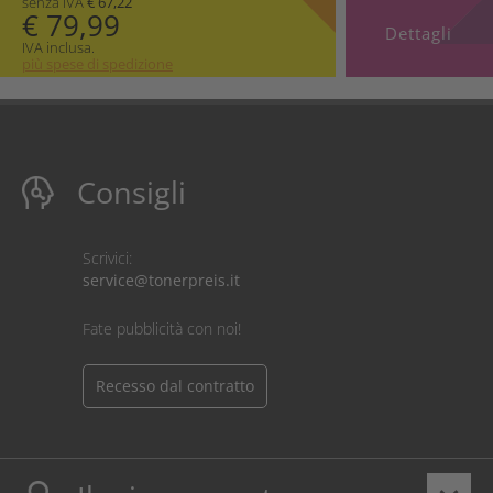
senza IVA
€ 67,22
€ 79,99
Dettagli
IVA inclusa.
più spese di spedizione
Consigli
Scrivici:
service@tonerpreis.it
Fate pubblicità con noi!
Recesso dal contratto