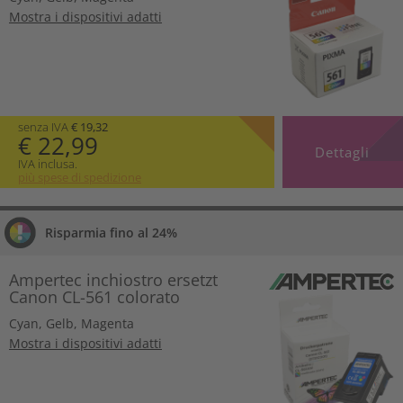
Mostra i dispositivi adatti
senza IVA
€ 19,32
€ 22,99
Dettagli
IVA inclusa.
più spese di spedizione
Risparmia fino al 24%
Ampertec inchiostro ersetzt
Canon CL-561 colorato
Cyan
,
Gelb
,
Magenta
Mostra i dispositivi adatti