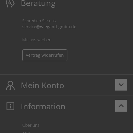
Beratung
Schreiben Sie uns:
service@wiegand-gmbh.de
Mit uns werben!
Vertrag widerrufen
Mein Konto
keyboard_arrow_down
Information
keyboard_arrow_up
Mein Konto
Login
Warenkorb
Über uns
Zahlung