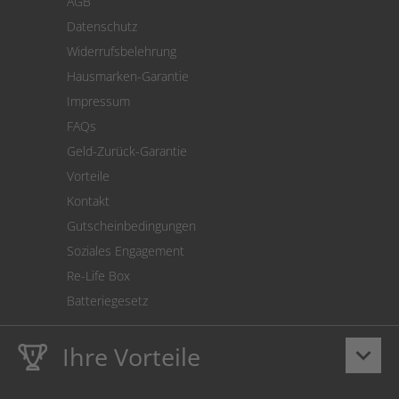
AGB
Versand
Datenschutz
Warenrücksendung
Widerrufsbelehrung
SEPA-Lastschrift
Hausmarken-Garantie
Versandkostenrechner
Impressum
Cookie Einstellungen
FAQs
Geld-Zurück-Garantie
Vorteile
Kontakt
Gutscheinbedingungen
Soziales Engagement
Re-Life Box
Batteriegesetz
Ihre Vorteile
keyboard_arrow_down