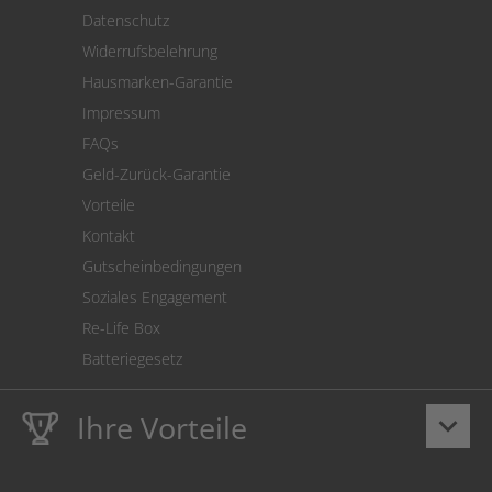
Versand
Datenschutz
Warenrücksendung
Widerrufsbelehrung
SEPA-Lastschrift
Hausmarken-Garantie
Versandkostenrechner
Impressum
Cookie Einstellungen
FAQs
Geld-Zurück-Garantie
Vorteile
Kontakt
Gutscheinbedingungen
Soziales Engagement
Re-Life Box
Batteriegesetz
Ihre Vorteile
keyboard_arrow_down