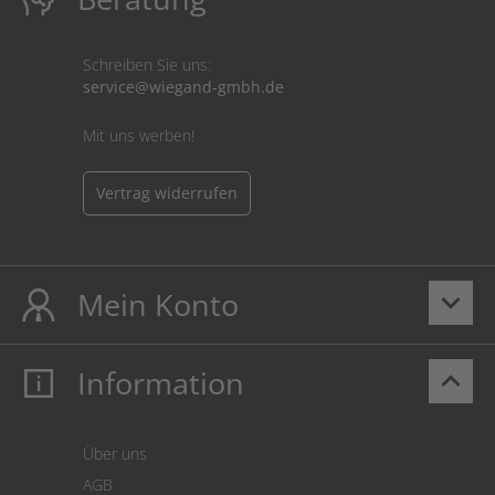
Schreiben Sie uns:
service@wiegand-gmbh.de
Mit uns werben!
Vertrag widerrufen
Mein Konto
keyboard_arrow_down
Information
keyboard_arrow_up
Mein Konto
Login
Warenkorb
Über uns
Zahlung
AGB