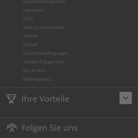
Hausmarken-Garantie
Versandkostenrechner
Impressum
Cookie Einstellungen
FAQs
Geld-Zurück-Garantie
Vorteile
Kontakt
Gutscheinbedingungen
Soziales Engagement
Re-Life Box
Batteriegesetz
Ihre Vorteile
keyboard_arrow_down
Lebenslange
Hausmarke Garantie
auf Toner und Tinte
schützt auch Ihren Drucker.
Folgen Sie uns
Umweltfreundlich dadurch Abfallvermeidung.