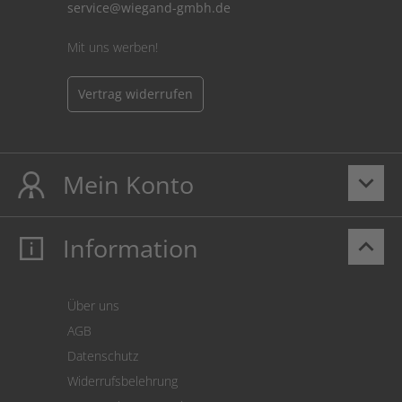
service@wiegand-gmbh.de
Mit uns werben!
Vertrag widerrufen
Mein Konto
keyboard_arrow_down
Information
keyboard_arrow_up
Mein Konto
Login
Warenkorb
Über uns
Zahlung
AGB
Versand
Datenschutz
Warenrücksendung
Widerrufsbelehrung
SEPA-Lastschrift