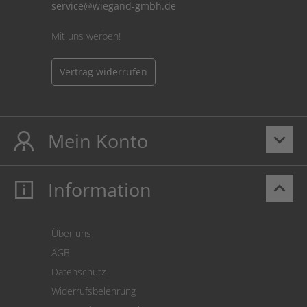
service@wiegand-gmbh.de
Mit uns werben!
Vertrag widerrufen
Mein Konto
keyboard_arrow_down
Information
keyboard_arrow_up
Mein Konto
Login
Warenkorb
Über uns
Zahlung
AGB
Versand
Datenschutz
Warenrücksendung
Widerrufsbelehrung
SEPA-Lastschrift