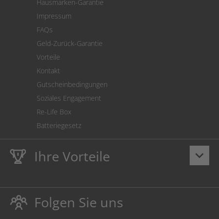
Hausmarken-Garantie
Versandkostenrechner
Impressum
Cookie Einstellungen
FAQs
Geld-Zurück-Garantie
Vorteile
Kontakt
Gutscheinbedingungen
Soziales Engagement
Re-Life Box
Batteriegesetz
Ihre Vorteile
keyboard_arrow_down
Lebenslange
Hausmarke Garantie
auf Toner und Tinte
schützt auch Ihren Drucker.
Folgen Sie uns
Umweltfreundlich dadurch Abfallvermeidung.