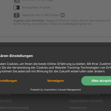
Kompatibles Produkt
Kapazität: bis zu 360 Seiten
Angaben zum Hersteller:
Wiegand & Partner GmbH, Werner-von-Siemens-Str. 
82140 Olching, Deutschland, E-Mail: service@wiegand-gmbh.de
ein Konto
Information
Mein Konto
Über uns
Login
AGB
Warenkorb
Datenschutz
Zahlung
Widerrufsbelehrung
Versand
Hausmarken-Garantie
Warenrücksendung
Impressum