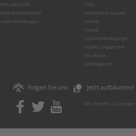
SEPA-Lastschrift
FAQs
Versandkostenrechner
Geld-Zurück-Garantie
Cookie Einstellungen
Vorteile
Kontakt
Gutscheinbedingungen
Soziales Engagement
Re-Life Box
Batteriegesetz
nature_people
Folgen Sie uns
Jetzt aufbäumen!
Mit Ampertec CO
senken
2