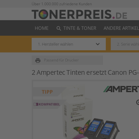
Über 1.000.000 zufriedene Kunden
HOME
TINTE & TONER
ANDERE ARTIKE
search
keyboard_arrow_down
print
Passend für Drucker
2 Ampertec Tinten ersetzt Canon P
zo