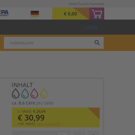
Geld-Zurück-Garantie
€ 0,00
LOGIN
search
INHALT
ca. 8,6 Cent
pro Seite
o. MwSt.
€ 26,04
€ 30,99
inkl. MwSt.
zzgl. Versand