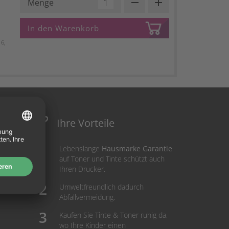
remove
add
Menge
In den Warenkorb
6,
Ihre Vorteile
Lebenslange
Hausmarke Garantie
auf Toner und Tinte schützt auch
Ihren Drucker.
Umweltfreundlich dadurch
Abfallvermeidung.
Kaufen Sie Tinte & Toner ruhig da,
wo Ihre Kinder einen