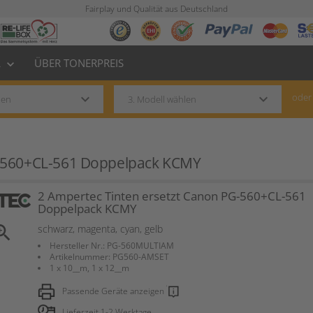
Fairplay und Qualität aus Deutschland
L
ÜBER TONERPREIS
keyboard_arrow_down
keyboard_arrow_down
keyboard_arrow_down
oder
G-560+CL-561 Doppelpack KCMY
2 Ampertec Tinten ersetzt Canon PG-560+CL-561
Doppelpack KCMY
om_in
schwarz, magenta, cyan, gelb
Hersteller Nr.: PG-560MULTIAM
Artikelnummer: PG560-AMSET
1 x 10__m, 1 x 12__m
Passende Geräte anzeigen
Lieferzeit 1-2 Werktage