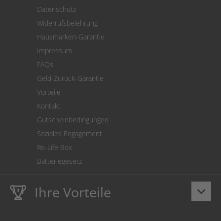
Versand
Datenschutz
Warenrücksendung
Widerrufsbelehrung
SEPA-Lastschrift
Hausmarken-Garantie
Versandkostenrechner
Impressum
Cookie Einstellungen
FAQs
Geld-Zurück-Garantie
Vorteile
Kontakt
Gutscheinbedingungen
Soziales Engagement
Re-Life Box
Batteriegesetz
Ihre Vorteile
keyboard_arrow_down