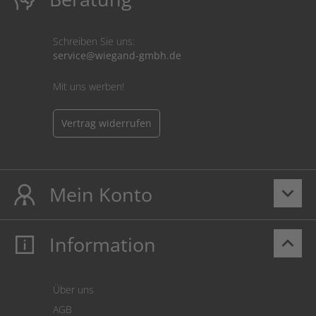
Schreiben Sie uns:
service@wiegand-gmbh.de
Mit uns werben!
Vertrag widerrufen
Mein Konto
keyboard_arrow_down
Information
keyboard_arrow_up
Mein Konto
Login
Warenkorb
Über uns
Zahlung
AGB