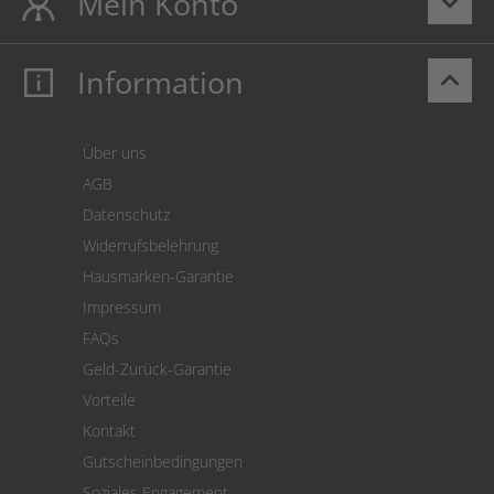
Mein Konto
keyboard_arrow_down
Information
keyboard_arrow_up
Mein Konto
Login
Warenkorb
Über uns
Zahlung
AGB
Versand
Datenschutz
Warenrücksendung
Widerrufsbelehrung
SEPA-Lastschrift
Hausmarken-Garantie
Versandkostenrechner
Impressum
Cookie Einstellungen
FAQs
Geld-Zurück-Garantie
Vorteile
Kontakt
Gutscheinbedingungen
Soziales Engagement