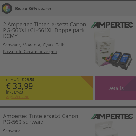
Bis zu 36% sparen
2 Ampertec Tinten ersetzt Canon
PG-560XL+CL-561XL Doppelpack
KCMY
Schwarz
,
Magenta
,
Cyan
,
Gelb
Passende Geräte anzeigen
o. MwSt.
€ 28,56
€ 33,99
Details
inkl. MwSt.
zzgl. Versand
Ampertec Tinte ersetzt Canon
PG-560 schwarz
Schwarz