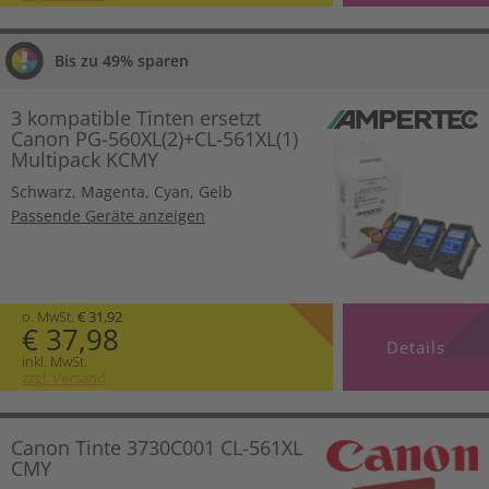
Bis zu 49% sparen
3 kompatible Tinten ersetzt
Canon PG-560XL(2)+CL-561XL(1)
Multipack KCMY
Schwarz
,
Magenta
,
Cyan
,
Gelb
Passende Geräte anzeigen
o. MwSt.
€ 31,92
€ 37,98
Details
inkl. MwSt.
zzgl. Versand
Canon Tinte 3730C001 CL-561XL
CMY