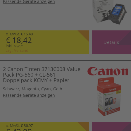
Passende Geräte anzeigen
o. MwSt.
€ 15,48
€ 18,42
Details
inkl. MwSt.
zzgl. Versand
2 Canon Tinten 3713C008 Value
Pack PG-560 + CL-561
Doppelpack KCMY + Papier
Schwarz
,
Magenta
,
Cyan
,
Gelb
Passende Geräte anzeigen
o. MwSt.
€ 36,97