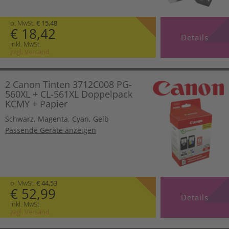
o. MwSt.
€ 15,48
€ 18,42
Details
inkl. MwSt.
zzgl. Versand
2 Canon Tinten 3712C008 PG-
560XL + CL-561XL Doppelpack
KCMY + Papier
Schwarz
,
Magenta
,
Cyan
,
Gelb
Passende Geräte anzeigen
o. MwSt.
€ 44,53
€ 52,99
Details
inkl. MwSt.
zzgl. Versand