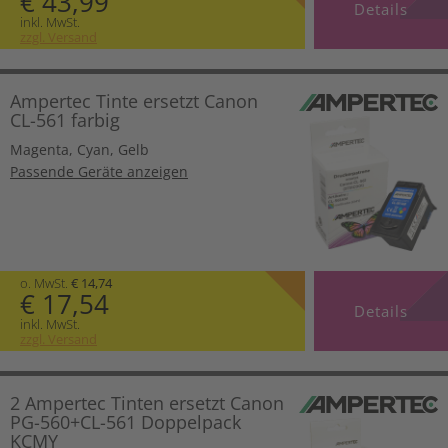
€ 43,99
Details
inkl. MwSt.
zzgl. Versand
Ampertec Tinte ersetzt Canon
CL-561 farbig
Magenta
,
Cyan
,
Gelb
Passende Geräte anzeigen
o. MwSt.
€ 14,74
€ 17,54
Details
inkl. MwSt.
zzgl. Versand
2 Ampertec Tinten ersetzt Canon
PG-560+CL-561 Doppelpack
KCMY