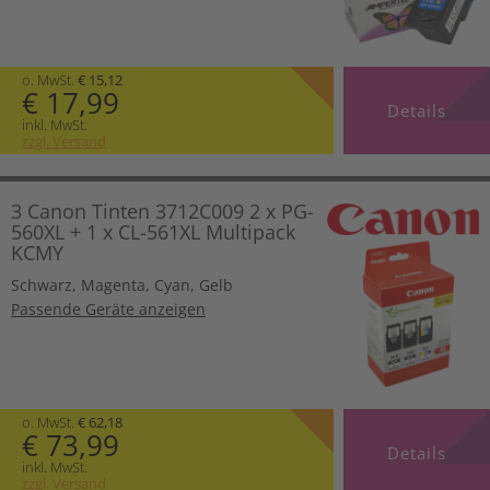
o. MwSt.
€ 15,12
€ 17,99
Details
inkl. MwSt.
zzgl. Versand
3 Canon Tinten 3712C009 2 x PG-
560XL + 1 x CL-561XL Multipack
KCMY
Schwarz
,
Magenta
,
Cyan
,
Gelb
Passende Geräte anzeigen
o. MwSt.
€ 62,18
€ 73,99
Details
inkl. MwSt.
zzgl. Versand