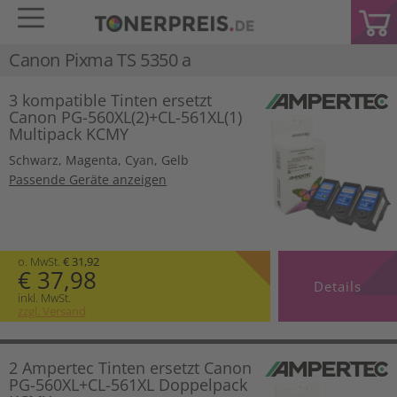
Canon Pixma TS 5350 a
3 kompatible Tinten ersetzt
Canon PG-560XL(2)+CL-561XL(1)
Multipack KCMY
Schwarz
,
Magenta
,
Cyan
,
Gelb
Passende Geräte anzeigen
o. MwSt.
€ 31,92
€ 37,98
Details
inkl. MwSt.
zzgl. Versand
2 Ampertec Tinten ersetzt Canon
PG-560XL+CL-561XL Doppelpack