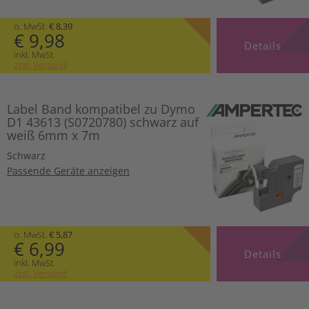
o. MwSt.
€ 8,39
€ 9,98
Details
inkl. MwSt.
zzgl. Versand
Label Band kompatibel zu Dymo
D1 43613 (S0720780) schwarz auf
weiß 6mm x 7m
Schwarz
Passende Geräte anzeigen
o. MwSt.
€ 5,87
€ 6,99
Details
inkl. MwSt.
zzgl. Versand