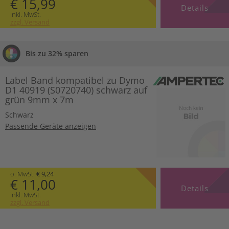
€ 15,99
Details
inkl. MwSt.
zzgl. Versand
Bis zu 32% sparen
Label Band kompatibel zu Dymo
D1 40919 (S0720740) schwarz auf
grün 9mm x 7m
Schwarz
Passende Geräte anzeigen
o. MwSt.
€ 9,24
€ 11,00
Details
inkl. MwSt.
zzgl. Versand