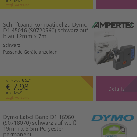
inkl. MwSt.
zzgl. Versand
Schriftband kompatibel zu Dymo
D1 45016 (S0720560) schwarz auf
blau 12mm x 7m
Schwarz
Passende Geräte anzeigen
o. MwSt.
€ 6,71
€ 7,98
Details
inkl. MwSt.
zzgl. Versand
Dymo Label Band D1 16960
(S0718070) schwarz auf weiß
19mm x 5,5m Polyester
permanent