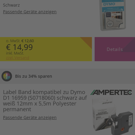
Schwarz
Passende Geräte anzeigen
o. MwSt.
€ 12,60
€ 14,99
Details
inkl. MwSt.
zzgl. Versand
Bis zu 34% sparen
Label Band kompatibel zu Dymo
D1 16959 (S0718060) schwarz auf
weiß 12mm x 5,5m Polyester
permanent
Passende Geräte anzeigen