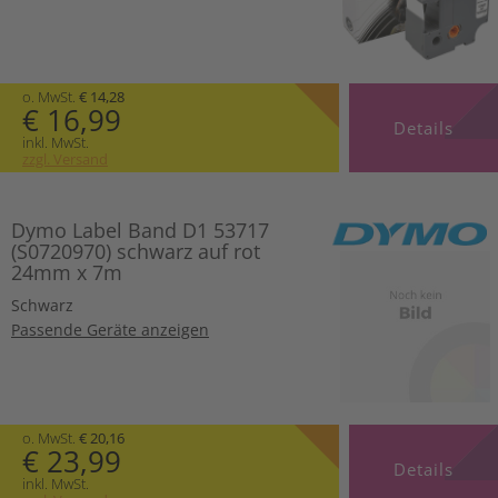
o. MwSt.
€ 14,28
€ 16,99
Details
inkl. MwSt.
zzgl. Versand
Dymo Label Band D1 53717
(S0720970) schwarz auf rot
24mm x 7m
Schwarz
Passende Geräte anzeigen
o. MwSt.
€ 20,16
€ 23,99
Details
inkl. MwSt.