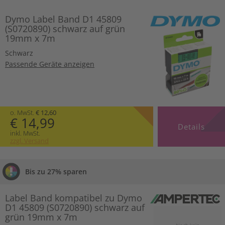
Dymo Label Band D1 45809
(S0720890) schwarz auf grün
19mm x 7m
Schwarz
Passende Geräte anzeigen
o. MwSt.
€ 12,60
€ 14,99
Details
inkl. MwSt.
zzgl. Versand
Bis zu 27% sparen
Label Band kompatibel zu Dymo
D1 45809 (S0720890) schwarz auf
grün 19mm x 7m