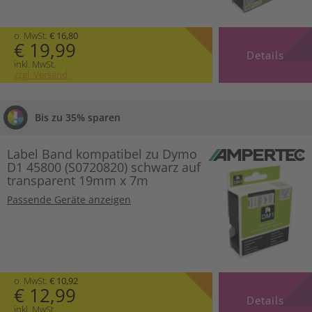
o. MwSt.
€ 16,80
€ 19,99
Details
inkl. MwSt.
zzgl. Versand
Bis zu 35% sparen
Label Band kompatibel zu Dymo
D1 45800 (S0720820) schwarz auf
transparent 19mm x 7m
Passende Geräte anzeigen
o. MwSt.
€ 10,92
€ 12,99
Details
inkl. MwSt.