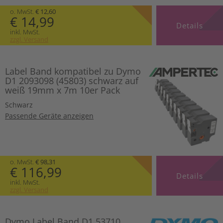
o. MwSt.
€ 12,60
€ 14,99
Details
inkl. MwSt.
zzgl. Versand
Label Band kompatibel zu Dymo
D1 2093098 (45803) schwarz auf
weiß 19mm x 7m 10er Pack
Schwarz
Passende Geräte anzeigen
o. MwSt.
€ 98,31
€ 116,99
Details
inkl. MwSt.
zzgl. Versand
Dymo Label Band D1 53710