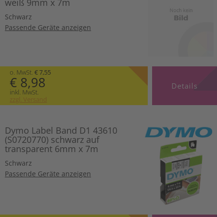
weiß 9mm x 7m
Schwarz
Passende Geräte anzeigen
o. MwSt.
€ 7,55
€ 8,98
Details
inkl. MwSt.
zzgl. Versand
Dymo Label Band D1 43610
(S0720770) schwarz auf
transparent 6mm x 7m
Schwarz
Passende Geräte anzeigen