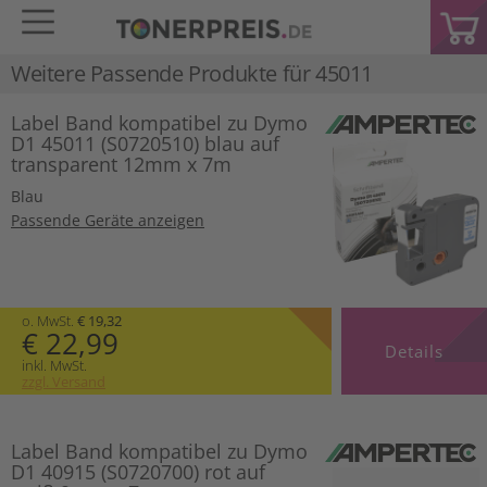
Weitere Passende Produkte für
45011
Label Band kompatibel zu Dymo
D1 45011 (S0720510) blau auf
transparent 12mm x 7m
Blau
Passende Geräte anzeigen
o. MwSt.
€ 19,32
€ 22,99
Details
inkl. MwSt.
zzgl. Versand
Label Band kompatibel zu Dymo
D1 40915 (S0720700) rot auf