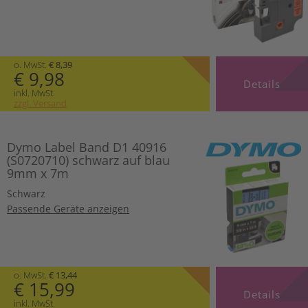
o. MwSt.
€ 8,39
€ 9,98
Details
inkl. MwSt.
zzgl. Versand
Dymo Label Band D1 40916
(S0720710) schwarz auf blau
9mm x 7m
Schwarz
Passende Geräte anzeigen
o. MwSt.
€ 13,44
€ 15,99
Details
inkl. MwSt.