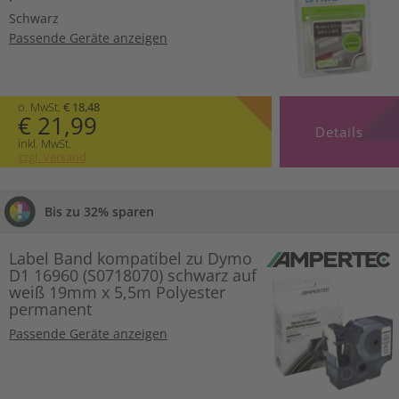
Schwarz
Passende Geräte anzeigen
o. MwSt.
€ 18,48
€ 21,99
Details
inkl. MwSt.
zzgl. Versand
Bis zu 32% sparen
Label Band kompatibel zu Dymo
D1 16960 (S0718070) schwarz auf
weiß 19mm x 5,5m Polyester
permanent
Passende Geräte anzeigen