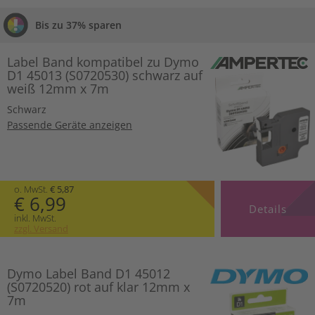
Bis zu 37% sparen
Label Band kompatibel zu Dymo
D1 45013 (S0720530) schwarz auf
weiß 12mm x 7m
Schwarz
Passende Geräte anzeigen
o. MwSt.
€ 5,87
€ 6,99
Details
inkl. MwSt.
zzgl. Versand
Dymo Label Band D1 45012
(S0720520) rot auf klar 12mm x
7m