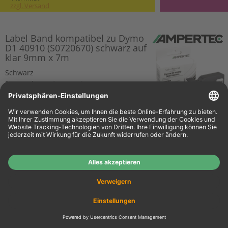
zzgl. Versand
Label Band kompatibel zu Dymo
D1 40910 (S0720670) schwarz auf
klar 9mm x 7m
Schwarz
Passende Geräte anzeigen
o. MwSt.
€ 6,71
€ 7,98
Details
inkl. MwSt.
zzgl. Versand
Dymo Label Band D1 40913
(S0720680) schwarz auf weiß
9mm x 7m
Schwarz