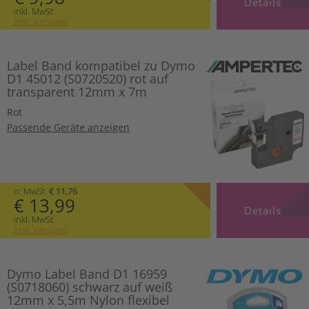
Details
inkl. MwSt.
zzgl. Versand
Label Band kompatibel zu Dymo
D1 45012 (S0720520) rot auf
transparent 12mm x 7m
Rot
Passende Geräte anzeigen
o. MwSt.
€ 11,76
€ 13,99
Details
inkl. MwSt.
zzgl. Versand
Dymo Label Band D1 16959
(S0718060) schwarz auf weiß
12mm x 5,5m Nylon flexibel