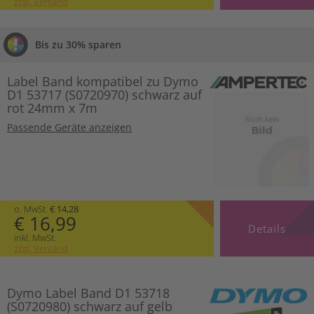
zzgl. Versand
Bis zu 30% sparen
Label Band kompatibel zu Dymo
D1 53717 (S0720970) schwarz auf
rot 24mm x 7m
Passende Geräte anzeigen
o. MwSt.
€ 14,28
€ 16,99
Details
inkl. MwSt.
zzgl. Versand
Dymo Label Band D1 53718
(S0720980) schwarz auf gelb