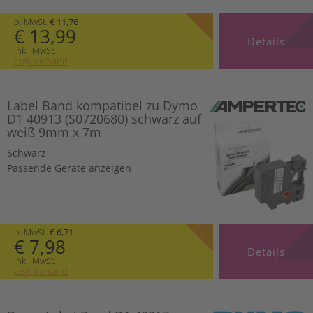
o. MwSt.
€ 11,76
€ 13,99
Details
inkl. MwSt.
zzgl. Versand
Label Band kompatibel zu Dymo
D1 40913 (S0720680) schwarz auf
weiß 9mm x 7m
Schwarz
Passende Geräte anzeigen
o. MwSt.
€ 6,71
€ 7,98
Details
inkl. MwSt.
zzgl. Versand