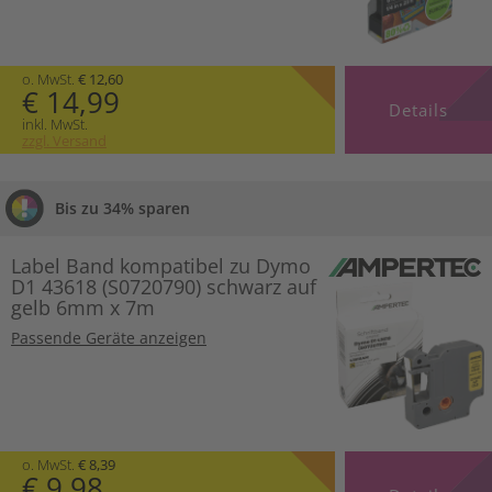
o. MwSt.
€ 12,60
€ 14,99
Details
inkl. MwSt.
zzgl. Versand
Bis zu 34% sparen
Label Band kompatibel zu Dymo
D1 43618 (S0720790) schwarz auf
gelb 6mm x 7m
Passende Geräte anzeigen
o. MwSt.
€ 8,39
€ 9,98