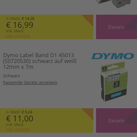
o. MwSt.
€ 14,28
€ 16,99
Details
inkl. MwSt.
zzgl. Versand
Dymo Label Band D1 45013
(S0720530) schwarz auf weiß
12mm x 7m
Schwarz
Passende Geräte anzeigen
o. MwSt.
€ 9,24
€ 11,00
Details
inkl. MwSt.
zzgl. Versand