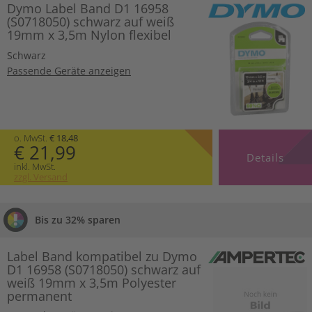
Dymo Label Band D1 16958
(S0718050) schwarz auf weiß
19mm x 3,5m Nylon flexibel
Schwarz
Passende Geräte anzeigen
o. MwSt.
€ 18,48
€ 21,99
Details
inkl. MwSt.
zzgl. Versand
Bis zu 32% sparen
Label Band kompatibel zu Dymo
D1 16958 (S0718050) schwarz auf
weiß 19mm x 3,5m Polyester
permanent