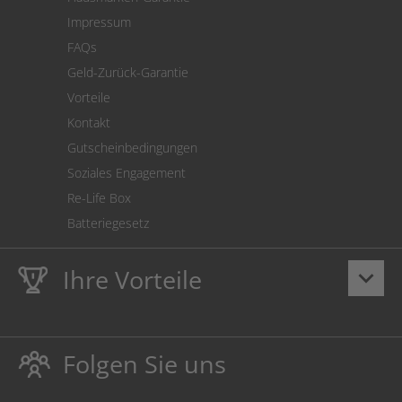
Versandkostenrechner
Impressum
Cookie Einstellungen
FAQs
Geld-Zurück-Garantie
Vorteile
Kontakt
Gutscheinbedingungen
Soziales Engagement
Re-Life Box
Batteriegesetz
Ihre Vorteile
keyboard_arrow_down
Lebenslange
Hausmarke Garantie
auf Toner und Tinte
schützt auch Ihren Drucker.
Folgen Sie uns
Umweltfreundlich dadurch Abfallvermeidung.