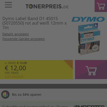
Dymo Label Band D1 45015
(S0720550) rot auf weiß 12mm x
7m
Details anzeigen
Passende Geräte anzeigen
o. MwSt.
€ 10,08
€ 12,00
inkl. MwSt.
zzgl. Versand
Bis zu 34% sparen
Schriftband kompatibel zu Dymo