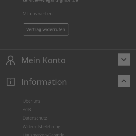
service@wiegand-gmbh.de
Mit uns werben!
Vertrag widerrufen
Mein Konto
keyboard_arrow_down
Information
keyboard_arrow_up
Mein Konto
Login
Warenkorb
Über uns
Zahlung
AGB
Versand
Datenschutz
Warenrücksendung
Widerrufsbelehrung
SEPA-Lastschrift
Hausmarken-Garantie