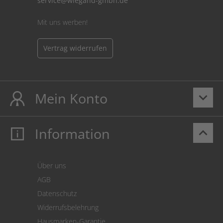
service@wiegand-gmbh.de
Mit uns werben!
Vertrag widerrufen
Mein Konto
keyboard_arrow_down
Information
keyboard_arrow_up
Mein Konto
Login
Warenkorb
Über uns
Zahlung
AGB
Versand
Datenschutz
Warenrücksendung
Widerrufsbelehrung
SEPA-Lastschrift
Hausmarken-Garantie