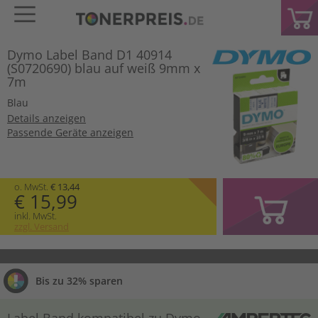
Dymo Label Band D1 40914
(S0720690) blau auf weiß 9mm x
7m
Blau
Details anzeigen
Passende Geräte anzeigen
o. MwSt.
€ 13,44
€ 15,99
inkl. MwSt.
zzgl. Versand
Bis zu 32% sparen
Label Band kompatibel zu Dymo