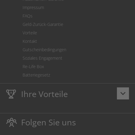
Versandkostenrechner
Impressum
Cookie Einstellungen
FAQs
Geld-Zurück-Garantie
Vorteile
Kontakt
Gutscheinbedingungen
Soziales Engagement
Re-Life Box
Batteriegesetz
Ihre Vorteile
keyboard_arrow_down
Lebenslange
Hausmarke Garantie
auf Toner und Tinte
schützt auch Ihren Drucker.
Folgen Sie uns
Umweltfreundlich dadurch Abfallvermeidung.