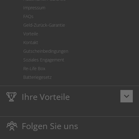
Versandkostenrechner
Impressum
Cookie Einstellungen
FAQs
Geld-Zurück-Garantie
Vorteile
Kontakt
Gutscheinbedingungen
Soziales Engagement
Re-Life Box
Batteriegesetz
Ihre Vorteile
keyboard_arrow_down
Lebenslange
Hausmarke Garantie
auf Toner und Tinte
schützt auch Ihren Drucker.
Folgen Sie uns
Umweltfreundlich dadurch Abfallvermeidung.