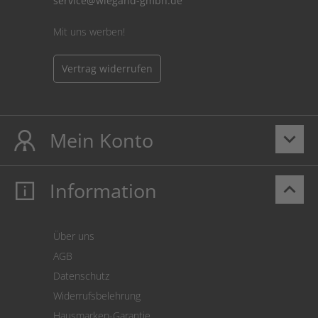
service@wiegand-gmbh.de
Mit uns werben!
Vertrag widerrufen
Mein Konto
keyboard_arrow_down
Information
keyboard_arrow_up
Mein Konto
Login
Warenkorb
Über uns
Zahlung
AGB
Versand
Datenschutz
Warenrücksendung
Widerrufsbelehrung
SEPA-Lastschrift
Hausmarken-Garantie