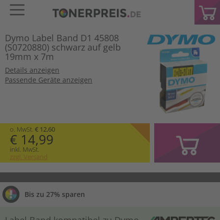
Dymo Label Band D1 45808
(S0720880) schwarz auf gelb
19mm x 7m
Details anzeigen
Passende Geräte anzeigen
o. MwSt.
€ 12,60
€ 14,99
inkl. MwSt.
zzgl. Versand
Bis zu 27% sparen
Label Band kompatibel zu Dymo