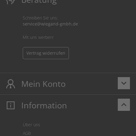
Schreiben Sie uns:
service@wiegand-gmbh.de
Mit uns werben!
Vertrag widerrufen
Mein Konto
keyboard_arrow_down
Information
keyboard_arrow_up
Mein Konto
Login
Warenkorb
Über uns
Zahlung
AGB