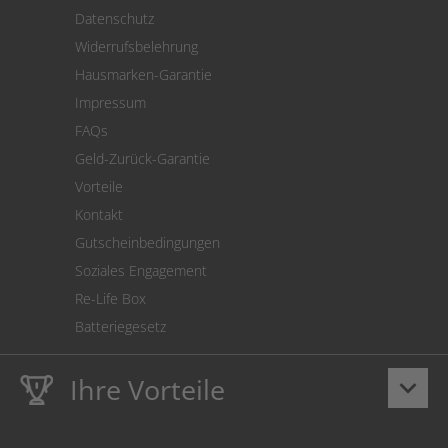
Versand
Datenschutz
Warenrücksendung
Widerrufsbelehrung
SEPA-Lastschrift
Hausmarken-Garantie
Versandkostenrechner
Impressum
Cookie Einstellungen
FAQs
Geld-Zurück-Garantie
Vorteile
Kontakt
Gutscheinbedingungen
Soziales Engagement
Re-Life Box
Batteriegesetz
Ihre Vorteile
keyboard_arrow_down