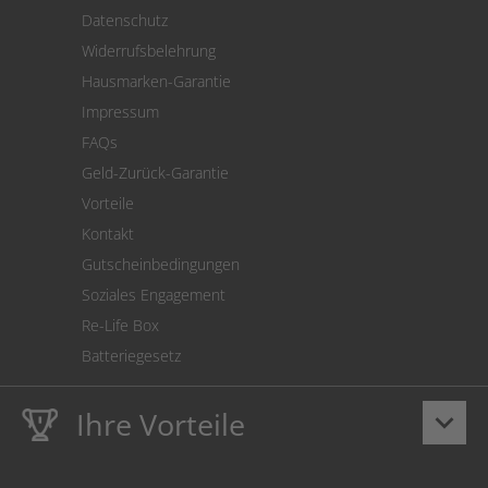
Versand
Datenschutz
Warenrücksendung
Widerrufsbelehrung
SEPA-Lastschrift
Hausmarken-Garantie
Versandkostenrechner
Impressum
Cookie Einstellungen
FAQs
Geld-Zurück-Garantie
Vorteile
Kontakt
Gutscheinbedingungen
Soziales Engagement
Re-Life Box
Batteriegesetz
Ihre Vorteile
keyboard_arrow_down