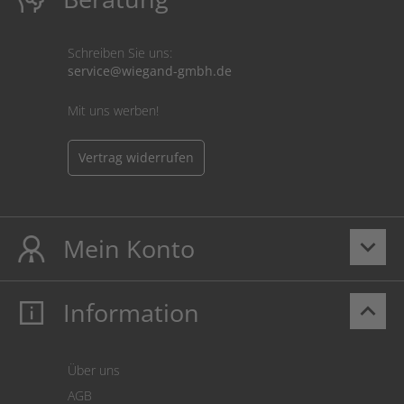
Schreiben Sie uns:
service@wiegand-gmbh.de
Mit uns werben!
Vertrag widerrufen
Mein Konto
keyboard_arrow_down
Information
keyboard_arrow_up
Mein Konto
Login
Warenkorb
Über uns
Zahlung
AGB